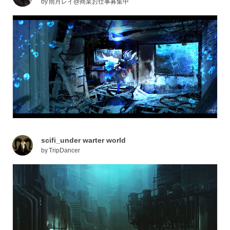
by
雨月レイ@商業お仕事募集中
scifi_under warter world
by
TripDancer