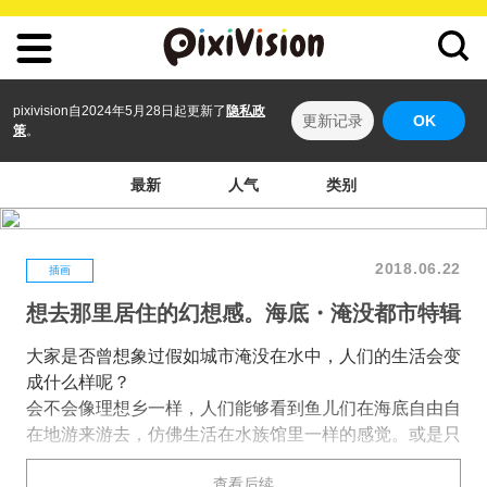
pixivision自2024年5月28日起更新了
隐私政
更新记录
OK
策
。
最新
人气
类别
2018.06.22
插画
想去那里居住的幻想感。海底・淹没都市特辑
大家是否曾想象过假如城市淹没在水中，人们的生活会变
成什么样呢？
会不会像理想乡一样，人们能够看到鱼儿们在海底自由自
在地游来游去，仿佛生活在水族馆里一样的感觉。或是只
能站在水面上茫然地望着淹没在水中的城市，整个世界充
查看后续
满了绝望。当城市淹没在水中时，究竟会变为哪一种世界