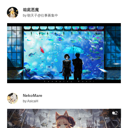
箱庭悪魔
by
朝天子@仕事募集中
NekoMare
by
AsicaH
2