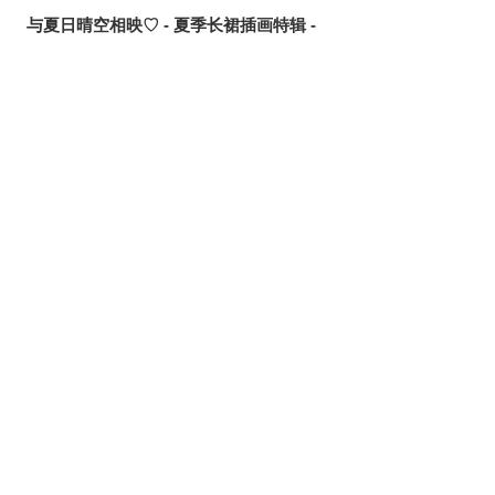
与夏日晴空相映♡ - 夏季长裙插画特辑 -
鲜甜多汁♡ - 西瓜插画特辑 -
让歌声传递出去！ - 唱歌场景插画特辑 -
可靠的魔术师父！ - 《无职转生》洛琪希·米格路迪亚同人作
品特辑 -
令人卸下心防 - 「想要守护这个笑容」插画特辑 -
是敌是友？ - 无数的手插画特辑 -
夏日人气王！ - 2026年7月pixivision热门特辑 -
悠然游弋 - 金鱼插画特辑 -
缤纷吸睛♡ - 水果饮品插画特辑 -
点缀唇边 - 美人痣插画特辑 -
欢乐时光 - 充满青春气息的插画特辑 -
每日好习惯！ - 刷牙插画特辑 -