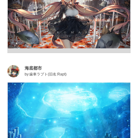
海底都市
by
歯車ラプト(旧名:Rapt)