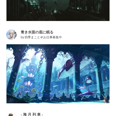
青き水面の底に眠る
by
四季まこと＠お仕事募集中
- 海 月 列 車 -