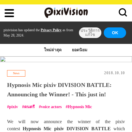
pixivision has updated the
Privacy Policy
as from
ประวัติการ
OK
แก้ไข
May 28, 2024.
ใหม่ล่าสุด
ยอดนิยม
2018.10.10
News
Hypnosis Mic pixiv DIVISION BATTLE:
Announcing the Winner! - This just in!
pixiv
ดนตรี
voice actors
Hypnosis Mic
We will now announce the winner of the pixiv
contest
Hypnosis Mic pixiv DIVISION BATTLE
which