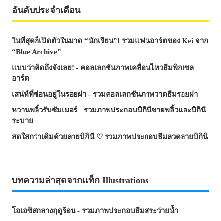
อันดับประจำเดือน
ในที่สุดก็เปิดตัวในมาด “นักเรียน”! รวมแฟนอาร์ตของ Kei จาก
“Blue Archive”
แบบว่าคิดถึงจังเลย! - คอลเลกชันภาพเคลื่อนไหวธีมพิกเซล
อาร์ต
เสน่ห์ที่ซ่อนอยู่ในรอยผ่า - รวมคอลเลกชันภาพวาดธีมรอยผ่า
หวานพลิ้วรับซัมเมอร์ - รวมภาพประกอบบิกินีชายพลิ้วและบิกินี
ระบาย
สดใสกว่าเดิมด้วยลายบิกินี ♡ รวมภาพประกอบธีมลวดลายบิกินิ
บทความล่าสุดจากแท็ก Illustrations
โอเอซิสกลางฤดูร้อน - รวมภาพประกอบธีมสระว่ายน้ำ