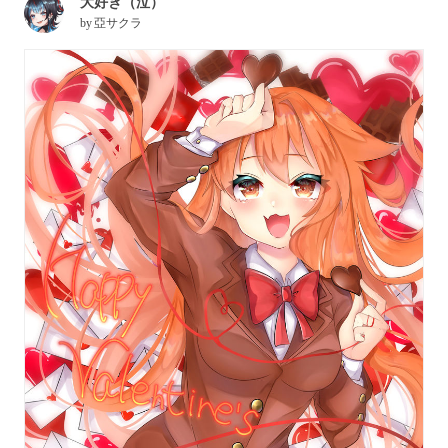
大好き（泣）
by
亞サクラ