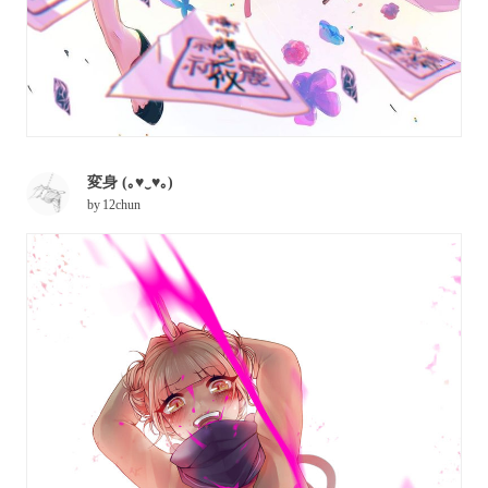
変身 (｡♥‿♥｡)
by
12chun