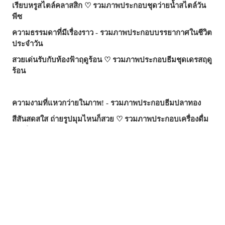
เรียบหรูสไตล์คลาสสิก ♡ รวมภาพประกอบชุดว่ายน้ำสไตล์วัน
พีซ
ความธรรมดาที่มีเรื่องราว - รวมภาพประกอบบรรยากาศในชีวิต
ประจำวัน
สวยเด่นรับกับท้องฟ้าฤดูร้อน ♡ รวมภาพประกอบธีมชุดเดรสฤดู
ร้อน
ความงามที่แหวกว่ายในภาพ! - รวมภาพประกอบธีมปลาทอง
สีสันสดสใส ถ่ายรูปมุมไหนก็สวย ♡ รวมภาพประกอบเครื่องดื่ม
ทรอปิคัล
เสน่ห์ที่ซ่อนอยู่ตรงริมฝีปาก - รวมภาพประกอบธีมไฝเสน่ห์
วันวานยังหวานอยู่ - รวมภาพประกอบที่อบอวลไปด้วยกลิ่นอาย
ของวัยรุ่น
อย่าลืมแปรงฟันทุกวันนะ! - รวมภาพประกอบฉากแปรงฟัน
พลิ้วไหวไปกับสายลม - รวมภาพประกอบผมหางม้า (Ponytail)
เปล่งประกายชั่วพริบตา - รวมภาพประกอบดาวตก