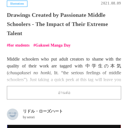
2021.08.09
Illustrations
Drawings Created by Passionate Middle
Schoolers - The Impact of Their Extreme
Talent
for students
Gakusei Manga Day
Middle schoolers who put adult creators to shame with the
quality of their work are tagged with 中学生の本気
(
chuugakusei no honki
, lit. “the serious feelings of middle
schoolers”). Just taking a quick peek at this tag will leave you
down right shocked at their skill level.
อ่านต่อ
Do any of the works stand out below? Can you believe they
were created by kids aged 12 to 15?!
リドル・ローズハート
by
serori