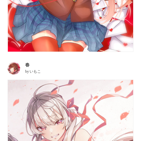
春
by
いもこ