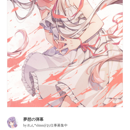
夢想の弾幕
by
れん*shinn@お仕事募集中