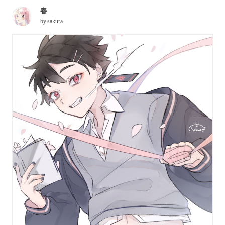
春
by
sakura.