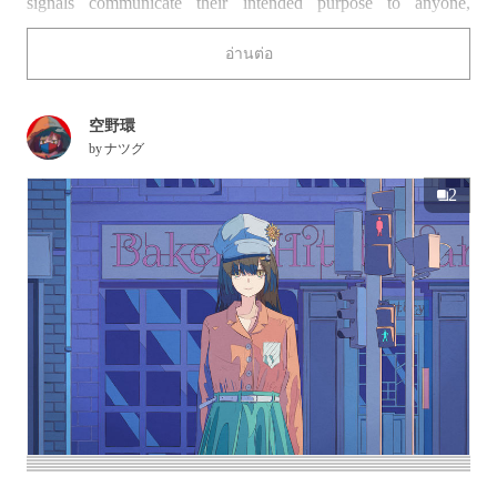
signals communicate their intended purpose to anyone,
regardless of their background or language.
อ่านต่อ
A well-placed traffic signal can be a great way to wordlessly
set the scene, don’t you think?
空野環
by
ナツグ
2