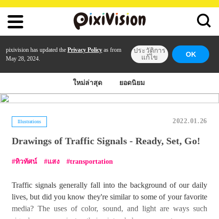
pixivision has updated the
Privacy Policy
as from
ประวัติการ
OK
แก้ไข
May 28, 2024.
ใหม่ล่าสุด
ยอดนิยม
2022.01.26
Illustrations
Drawings of Traffic Signals - Ready, Set, Go!
ทิวทัศน์
แสง
transportation
Traffic signals generally fall into the background of our daily
lives, but did you know they're similar to some of your favorite
media? The uses of color, sound, and light are ways such