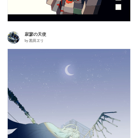
寂寥の天使
by
黒田ヱリ