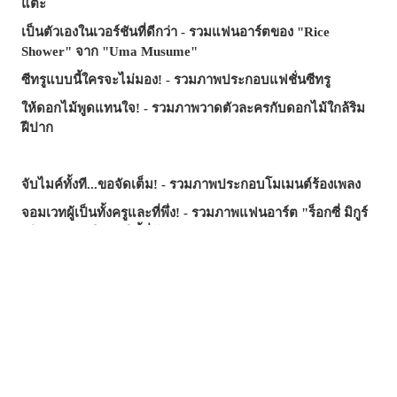
แตะ
เป็นตัวเองในเวอร์ชันที่ดีกว่า - รวมแฟนอาร์ตของ "Rice
Shower" จาก "Uma Musume"
ซีทรูแบบนี้ใครจะไม่มอง! - รวมภาพประกอบแฟชั่นซีทรู
ให้ดอกไม้พูดแทนใจ! - รวมภาพวาดตัวละครกับดอกไม้ใกล้ริม
ฝีปาก
จับไมค์ทั้งที...ขอจัดเต็ม! - รวมภาพประกอบโมเมนต์ร้องเพลง
จอมเวทผู้เป็นทั้งครูและที่พึ่ง! - รวมภาพแฟนอาร์ต "ร็อกซี่ มิกูร์
เดีย" จาก "เกิดชาตินี้พี่ต้องเทพ"
รอยยิ้มที่ช่วยฮีลใจ - บทความรวมภาพประกอบธีม "อยาก
ปกป้องรอยยิ้มนี้"
มือที่ยื่นเข้ามา...คำเชิญ? กับดัก? - รวมภาพประกอบที่รายล้อม
ไปด้วยมือ
ซัมเมอร์นี้...บทความไหนฮิตสุด? - บทความยอดนิยมบน
pixivision ประจำเดือนกรกฎาคม 2026