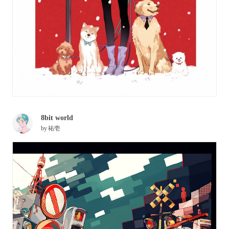
8bit world
by
祐壱