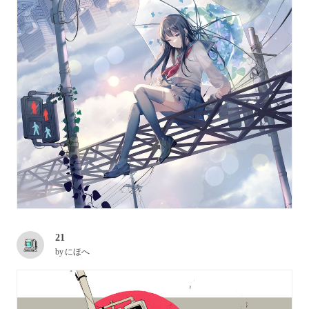
21
by
にほへ