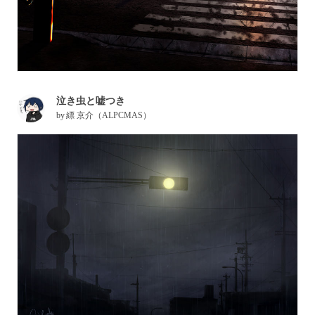
泣き虫と嘘つき
by
縹 京介（ALPCMAS）