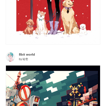
8bit world
by
祐壱