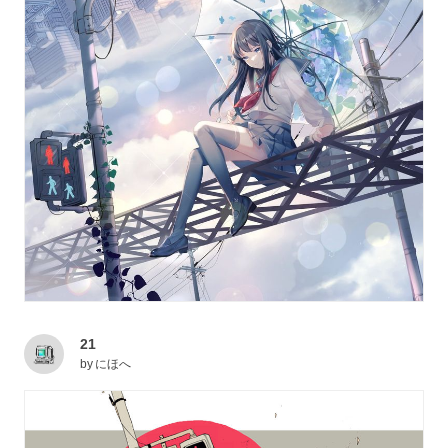
21
by
にほへ