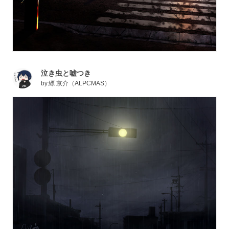
泣き虫と嘘つき
by
縹 京介（ALPCMAS）