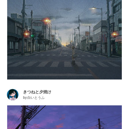
きつねと夕焼け
by
白いとうふ