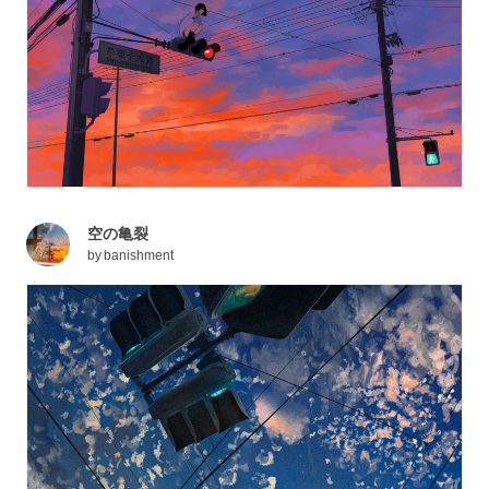
空の亀裂
by
banishment