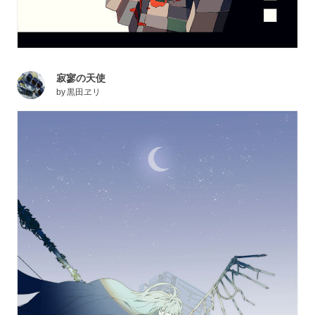
寂寥の天使
by
黒田ヱリ