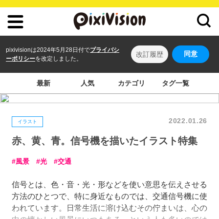
pixivisionは2024年5月28日付で
プライバシ
同意
改訂履歴
ーポリシー
を改定しました。
最新
人気
カテゴリ
タグ一覧
2022.01.26
イラスト
赤、黄、青。信号機を描いたイラスト特集
風景
光
交通
信号とは、色・音・光・形などを使い意思を伝えさせる
方法のひとつで、特に身近なものでは、交通信号機に使
われています。日常生活に溶け込むその佇まいは、心の