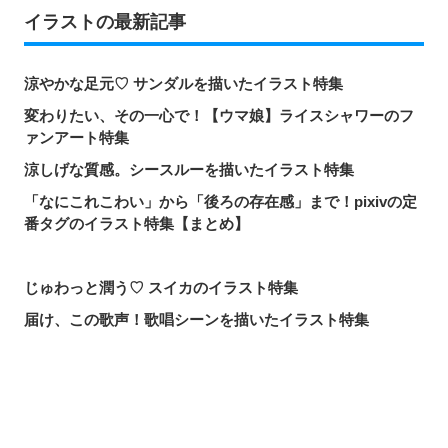
イラストの最新記事
涼やかな足元♡ サンダルを描いたイラスト特集
変わりたい、その一心で！【ウマ娘】ライスシャワーのフ
ァンアート特集
涼しげな質感。シースルーを描いたイラスト特集
「なにこれこわい」から「後ろの存在感」まで！pixivの定
番タグのイラスト特集【まとめ】
じゅわっと潤う♡ スイカのイラスト特集
届け、この歌声！歌唱シーンを描いたイラスト特集
頼れる魔術の師匠！【無職転生】ロキシー・ミグルディア
のファンアート特集
心ほどける笑顔。「守りたい、この笑顔」のイラスト特集
シェアする
投稿する
LINEで送る
求めるのか、逃れるのか。無数の手を描いたイラスト特集