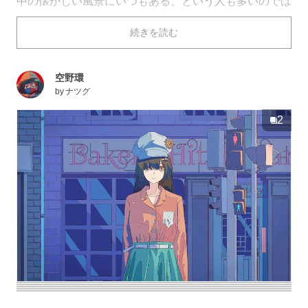
中の懐かしい風景にいつもある、という人も多いのでは
ないでしょうか。
続きを読む
今回はそんな信号機を描いたイラストを特集しました。
それではご覧ください。
空野環
by
ナツグ
2