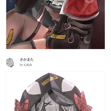
さかまた
by
えぬみ