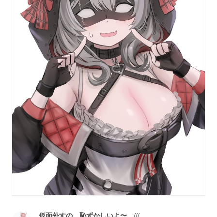
仮面外すの、恥ずかしいよ〜…///