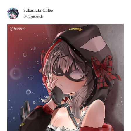
Sakamata Chloe
by
rokusketch