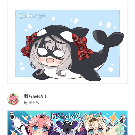
我らholoX！
by
桜もち