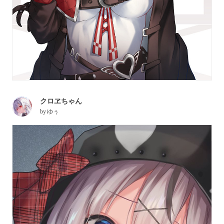
クロヱちゃん
by
ゆぅ