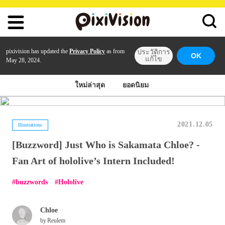
pixivision has updated the
Privacy Policy
as from
ประวัติการ
OK
แก้ไข
May 28, 2024.
ใหม่ล่าสุด
ยอดนิยม
2021.12.05
Illustrations
[Buzzword] Just Who is Sakamata Chloe? -
Fan Art of hololive’s Intern Included!
buzzwords
Hololive
Chloe
by
Reulem