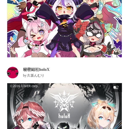
秘密結社holoX
by
久坂んむり
2