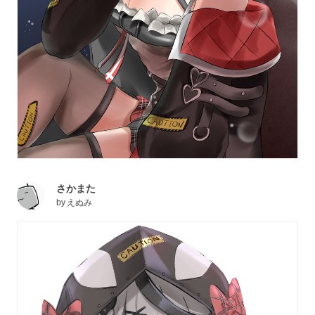
さかまた
by
えぬみ