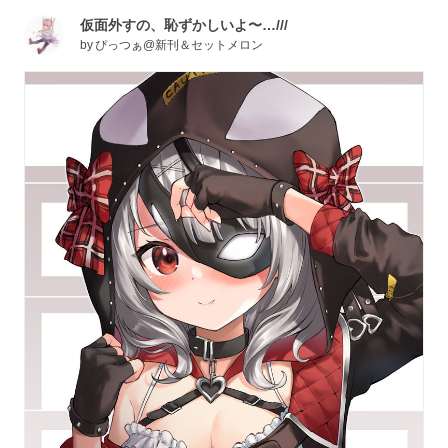
仮面外すの、恥ずかしいよ〜…///
by
ぴっつぁ@新刊＆セットメロン