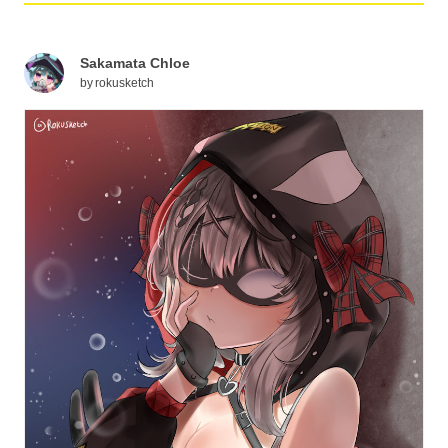
Sakamata Chloe
by
rokusketch