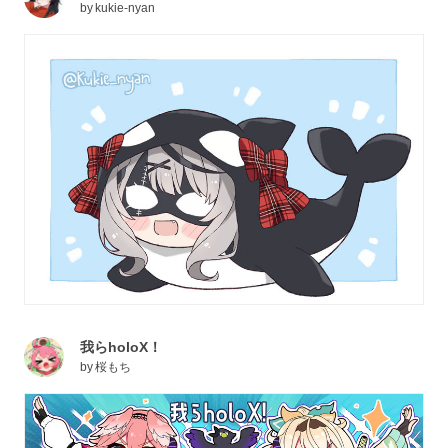
by
kukie-nyan
我らholoX！
by
桜もち