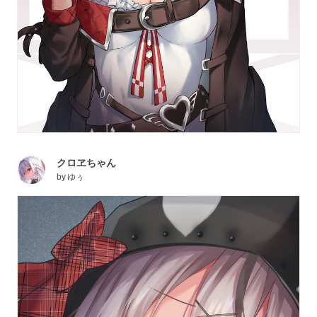
クロヱちゃん
by
ゆぅ