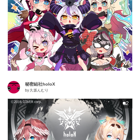
秘密結社holoX
by
久坂んむり
2