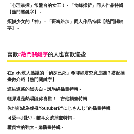
「心理掌握」常盤台的女王！ - 「食蜂操祈」同人作品特輯
【熱門關鍵字】 -
煩惱少女的「神」 - 「斑鳩路加」同人作品特輯【熱門關鍵
字】 -
喜歡
熱門關鍵字
的人也喜歡這些
在pixiv眾人熱議的「偵探已死」希耶絲塔究竟是誰？搭配插
畫做介紹【熱門關鍵字】
連結道路的黑與白 - 斑馬線插畫特輯 -
輕彈還是熱唱隨你喜歡！ - 吉他插畫特輯 -
你也能成為虛擬Youtuber⁉️“にじさんじ”的插畫特輯
可愛×可愛♡ - 貓耳女孩插畫特輯 -
壓倒性的強大 - 鬼插畫特輯 -