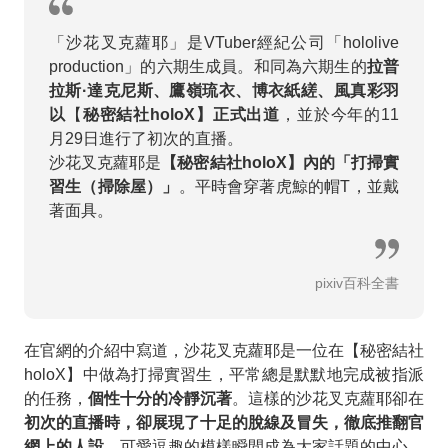
「沙花叉克蘿耶」是VTuber經紀公司「hololive
production」的六期生成員。和同為六期生的
拉普
拉斯·達克尼斯、鷹嶺琉衣、博衣紙縒、風真彩羽
以
【
秘密結社holoX】正式出道
，並於今年的11
月29日進行了初次的直播。
沙花叉克蘿耶是
【秘密結社holoX】內的「打掃實
習生（掃除屋）」
。平時會穿著虎鯨的帽T，並戴
著面具。
pixiv百科全書
在官網的介紹中寫道，沙花叉克蘿耶是一位在【秘密結社
holoX】中做為打掃實習生，平常總是默默地完成被指派
的任務，
個性十分的冷靜沉著
。這樣的沙花叉克蘿耶卻在
初次的直播時，卻展現了十足的脫線及冒失，徹底推翻官
網上的人設
，可愛逗趣的模樣瞬間成為大家話題的中心。