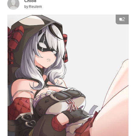
Chloe
by
Reulem
2