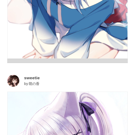
sweetie
by
萌の香