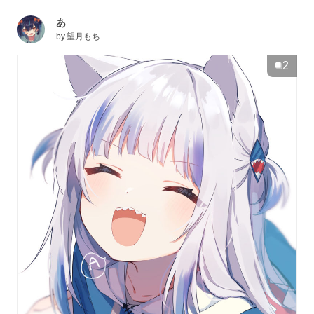
あ
by
望月もち
2