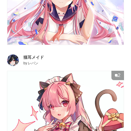
猫耳メイド
by
レバン
2