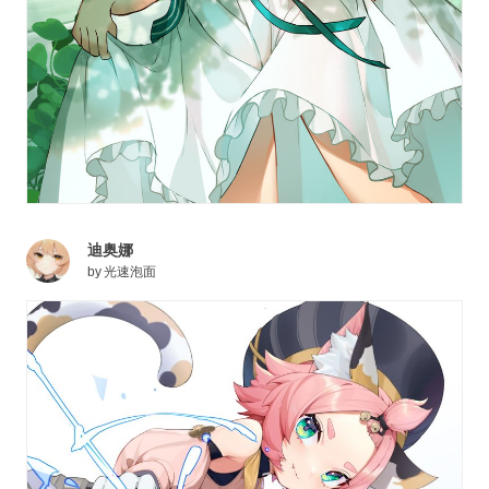
迪奥娜
by
光速泡面