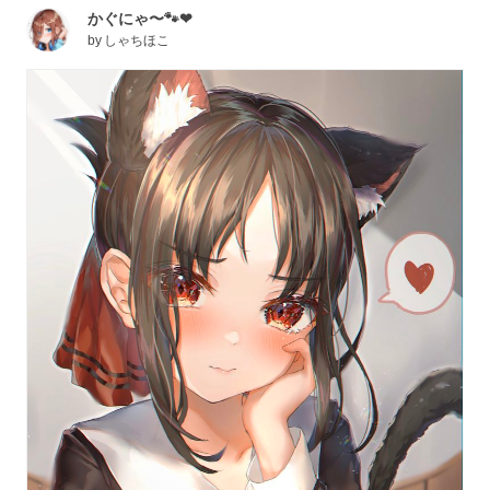
かぐにゃ〜🐾❤
by
しゃちほこ