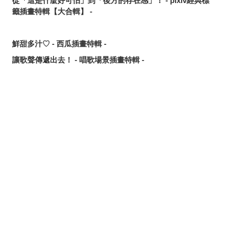
從「這是什麼好可怕」到「後方的存在感」！ - pixiv經典標
籤插畫特輯【大合輯】 -
鮮甜多汁♡ - 西瓜插畫特輯 -
讓歌聲傳遞出去！ - 唱歌場景插畫特輯 -
可靠的魔術師父！ - 《無職轉生》洛琪希·米格路迪亞同人作
品特輯 -
令人卸下心防的表情 - 「想要守護這個笑容」插畫特輯 -
分享
發佈
分享至LINE
追尋或是逃離？ - 無數的手插畫特輯 -
這個夏天最受歡迎的是？ - 2026年7月pixivision熱門特輯 -
悠然悠游 - 金魚插畫特輯 -
繽紛吸睛♡ - 熱帶水果飲品插畫特輯 -
點綴唇邊 - 美人痣插畫特輯 -
那些年的回憶 - 充滿青春氣息的插畫特輯 -