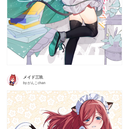
メイド三玖
by
がんこchan