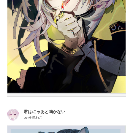
君はにゃあと鳴かない
by
杜野わこ