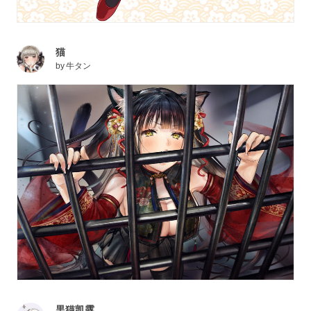
猫
by
牛タン
黒猫凯露