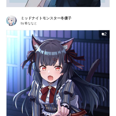
ミッドナイトモンスター冬優子
by
肴ななと
2