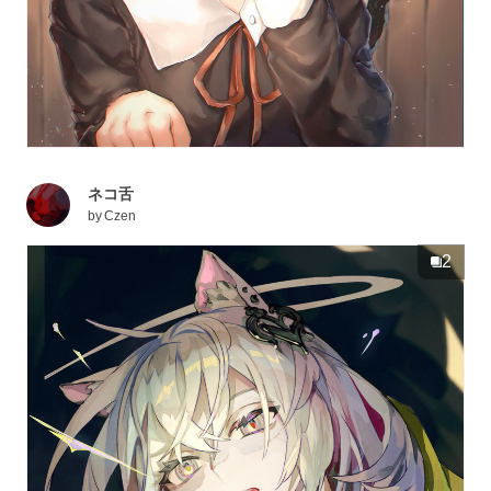
ネコ舌
by
Czen
2