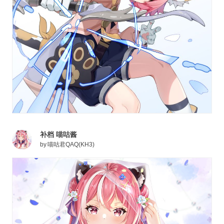
补档 喵咕酱
by
喵咕君QAQ(KH3)