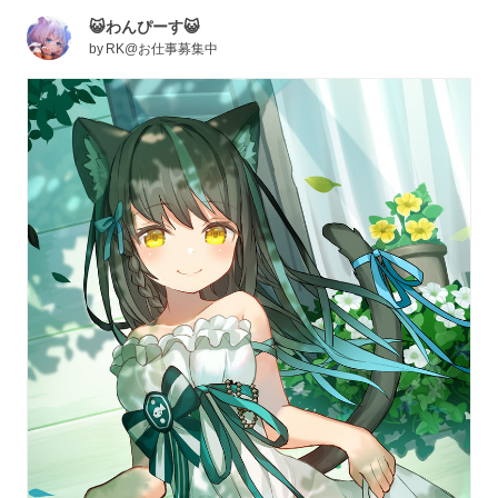
😺わんぴーす😺
by
RK@お仕事募集中