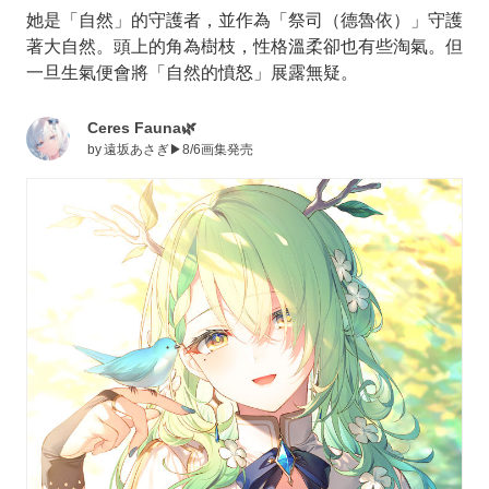
她是「自然」的守護者，並作為「祭司（德魯依）」守護
著大自然。頭上的角為樹枝，性格溫柔卻也有些淘氣。但
一旦生氣便會將「自然的憤怒」展露無疑。
Ceres Fauna🌿
by
遠坂あさぎ▶8/6画集発売