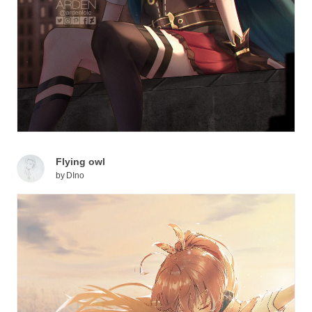
Flying owl
by
DIno