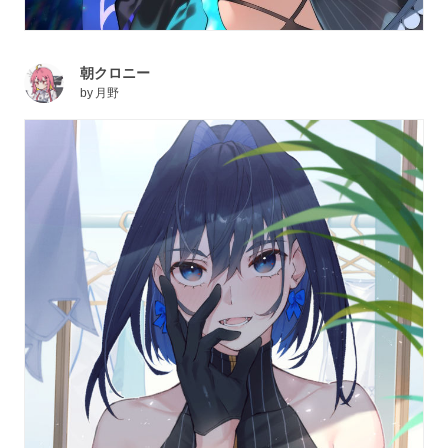
朝クロニー
by
月野