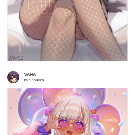
SANA
by
ninoueco