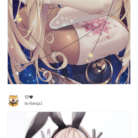
🤍🖤
by
Nangz1