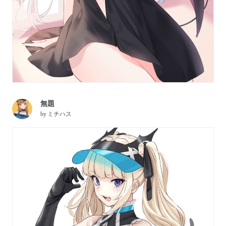
無題
by
ミチハス