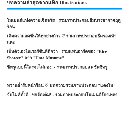
บทความล่าสุดจากแท็ก Illustrations
โมเมนต์แห่งความเจิดจรัส - รวมภาพประกอบธีมบรรยากาศฤดู
ร้อน
เติมความสดชื่นให้ทุกย่างก้าว ♡ รวมภาพประกอบธีมรองเท้า
แตะ
เป็นตัวเองในเวอร์ชันที่ดีกว่า - รวมแฟนอาร์ตของ "Rice
Shower" จาก "Uma Musume"
ซีทรูแบบนี้ใครจะไม่มอง! - รวมภาพประกอบแฟชั่นซีทรู
หวานฉ่ำรับหน้าร้อน ♡ บทความรวมภาพประกอบ "แตงโม"
จับไมค์ทั้งที...ขอจัดเต็ม! - รวมภาพประกอบโมเมนต์ร้องเพลง
จอมเวทผู้เป็นทั้งครูและที่พึ่ง! - รวมภาพแฟนอาร์ต "ร็อกซี่ มิกูร์
เดีย" จาก "เกิดชาตินี้พี่ต้องเทพ"
รอยยิ้มที่ช่วยฮีลใจ - บทความรวมภาพประกอบธีม "อยาก
ปกป้องรอยยิ้มนี้"