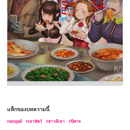
แท็กของบทความนี้
อมนุษย์
เขาสัตว์
สาวมีเขา
ปีศาจ