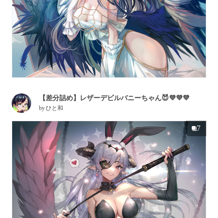
【差分詰め】レザーデビルバニーちゃん😈💜💜💜
by
ひと和
7