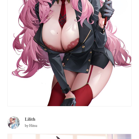
Lilith
by
Hitsu