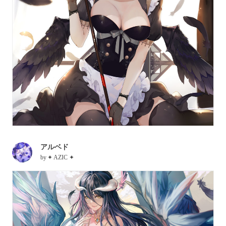
アルベド
by
✦ AZIC ✦