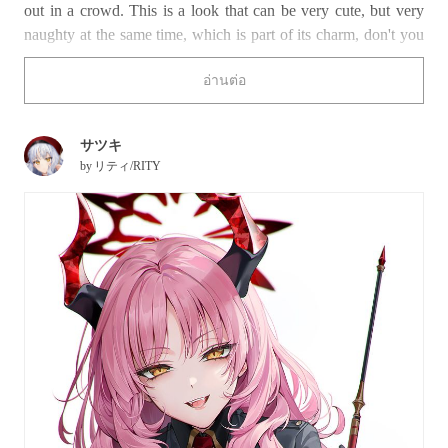
out in a crowd. This is a look that can be very cute, but very
naughty at the same time, which is part of its charm, don't you
think?
อ่านต่อ
Satsuki (from
Blue Archive
) seems to be ready to teach you a
very important lesson.
Have any of the illustrations below captured your soul?
サツキ
by
リティ/RITY