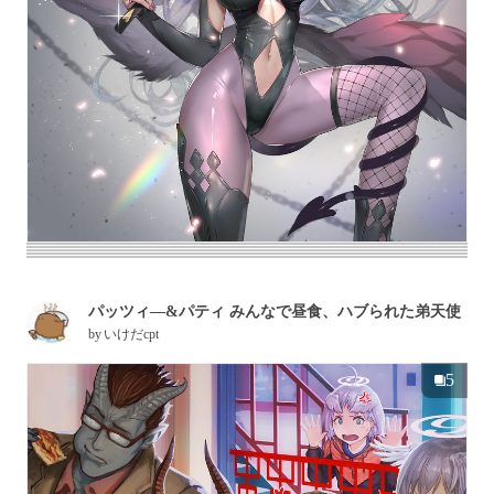
パッツィ―&パティ みんなで昼食、ハブられた弟天使
by
いけだcpt
5