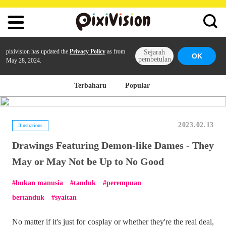
pixivision has updated the
Privacy Policy
as from
Sejarah
OK
pembetulan
May 28, 2024.
Terbaharu
Popular
2023.02.13
Illustrations
Drawings Featuring Demon-like Dames - They
May or May Not be Up to No Good
bukan manusia
tanduk
perempuan
bertanduk
syaitan
No matter if it's just for cosplay or whether they're the real deal,