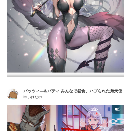
パッツィ―&パティ みんなで昼食、ハブられた弟天使
by
いけだcpt
5