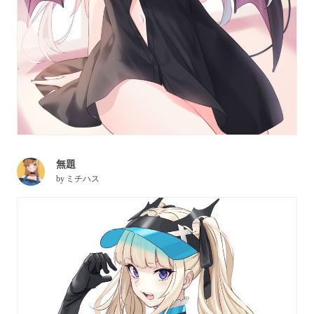
無題
by
ミチハス