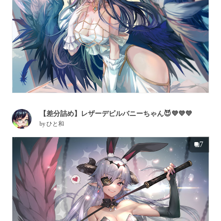
【差分詰め】レザーデビルバニーちゃん😈💜💜💜
by
ひと和
7