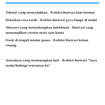
Tekstur yang menyejukkan - Koleksi ilustrasi kain lutsinar
Dekatkan rasa kasih - Koleksi ilustrasi gaya bunga di mulut
Aksesori yang melambangkan intelektual - Ilustrasi yang
menampilkan cermin mata satu kanta
Oasis di tengah musim panas - Koleksi ilustrasi kolam
renang
Senyuman yang menenangkan hati - Koleksi ilustrasi "Saya
mahu lindungi senyuman itu"
Minta, atau lari? - Koleksi ilustrasi tangan yang tidak
terhitung jumlah
Artikel manakah yang paling banyak dibaca di musim panas
ini? - Artikel popular pixivision Julai 2026
Berenang dengan anggun - Koleksi ilustrasi ikan emas