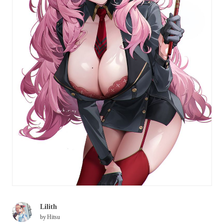
Lilith
by
Hitsu