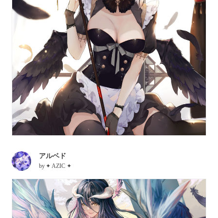
アルベド
by
✦ AZIC ✦