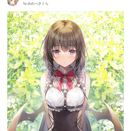
by
みわべさくら