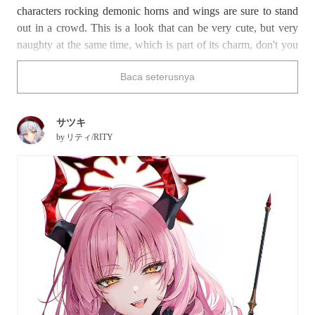
characters rocking demonic horns and wings are sure to stand
out in a crowd. This is a look that can be very cute, but very
naughty at the same time, which is part of its charm, don't you
think?
Baca seterusnya
Satsuki (from
Blue Archive
) seems to be ready to teach you a
very important lesson.
Have any of the illustrations below captured your soul?
サツキ
by
リティ/RITY