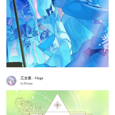
乙女座 - Virgo
by
Renian