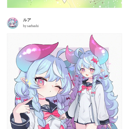
ルア
by
saebashi