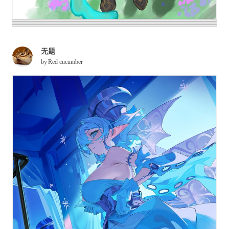
无题
by
Red cucumber