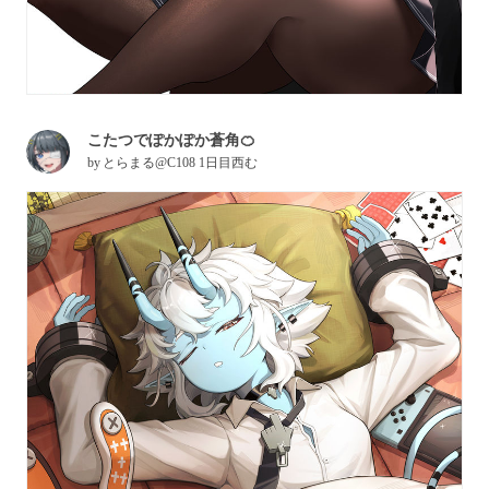
こたつでぽかぽか蒼角🍊
by
とらまる@C108 1日目西む