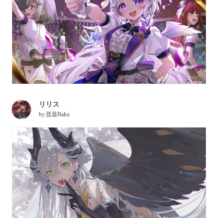
リリス
by
茙葵Baku