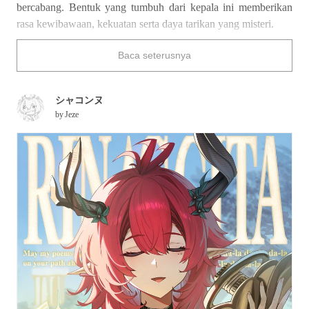
bercabang. Bentuk yang tumbuh dari kepala ini memberikan
rasa kewibawaan, kekuatan serta daya tarikan yang misteri.
Kali ini, kami telah membawakan koleksi ilustrasi yang
Baca seterusnya
menggambarkan tanduk. Nikmatilah!
シャコンヌ
by
Jeze