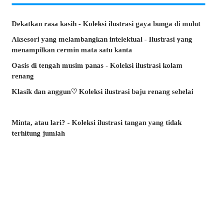
Dekatkan rasa kasih - Koleksi ilustrasi gaya bunga di mulut
Aksesori yang melambangkan intelektual - Ilustrasi yang
menampilkan cermin mata satu kanta
Oasis di tengah musim panas - Koleksi ilustrasi kolam
renang
Klasik dan anggun♡ Koleksi ilustrasi baju renang sehelai
Minta, atau lari? - Koleksi ilustrasi tangan yang tidak
terhitung jumlah
Artikel manakah yang paling banyak dibaca di musim panas
ini? - Artikel popular pixivision Julai 2026
Berenang dengan anggun - Koleksi ilustrasi ikan emas
Berwarna-warni dan menawan♡ Koleksi ilustrasi minuman
tropika
Pesona di sudut bibir - Koleksi ilustrasi tahi lalat di sekitar