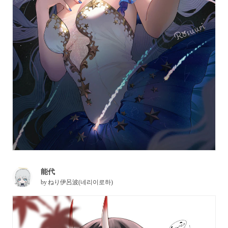
能代
by
ねり伊呂波(네리이로하)