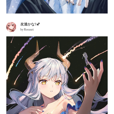
友達かな?🌠
by
Rosuuri