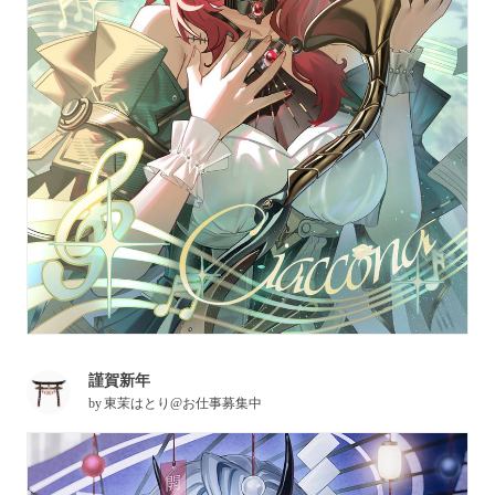
謹賀新年
by
東茉はとり@お仕事募集中