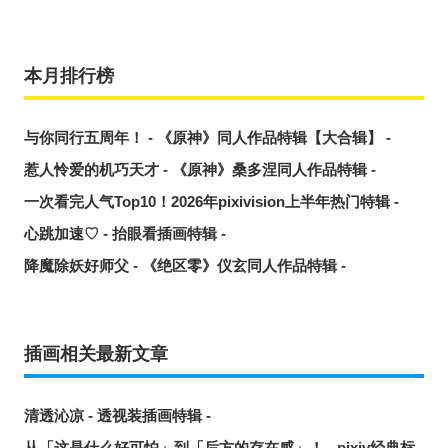
本月排行榜
与你同行五周年！ - 《原神》同人作品特辑【大合辑】 -
惹人怜爱的机巧天才 - 《原神》桑多涅同人作品特辑 -
一次看完人气Top10！2026年pixivision上半年热门特辑 -
心跳加速♡ - 抬眼看插画特辑 -
降魔除妖好师父 - 《绝区零》仪玄同人作品特辑 -
插画相关最新文章
清透沁凉 - 透视装插画特辑 -
从「这是什么好可怕」到「后方的存在感」！ - pixiv经典标