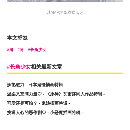
以AMP故事模式阅读
本文标签
鬼
角
长角少女
长角少女
相关最新文章
妖艳魅力 - 日本鬼怪插画特辑 -
温柔又充满力量♡ - 《原神》瓦雷莎同人作品特辑 -
可爱还是可怕？ - 鬼娘插画特辑 -
挑逗人心的恶作剧♡ - 小恶魔插画特辑 -