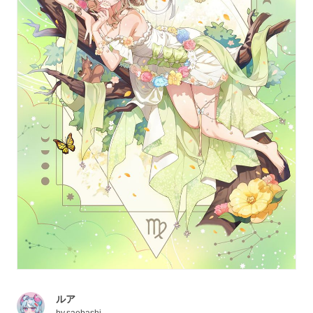
ルア
by
saebashi