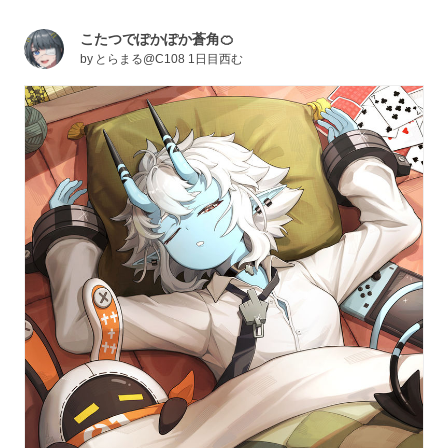
こたつでぽかぽか蒼角🍊
by
とらまる@C108 1日目西む