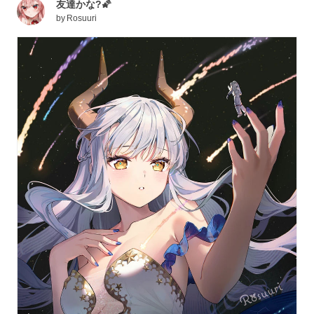
友達かな?🌠
by
Rosuuri