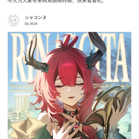
今天为大家带来犄角插画特辑。快来看看吧。
シャコンヌ
by
Jeze