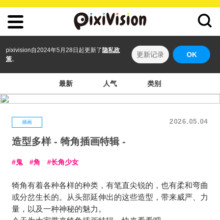
pixivision自2024年5月28日起更新了
隐私政
更新记录
OK
策
。
最新
人气
类别
2026.05.04
插画
造型多样 - 犄角插画特辑 -
鬼
角
长角少女
犄角有着各种各样的种类，有笔直尖锐的，也有柔和弯曲
或分岔生长的。从头部延伸出的这些造型，带来威严、力
量，以及一种神秘的魅力。