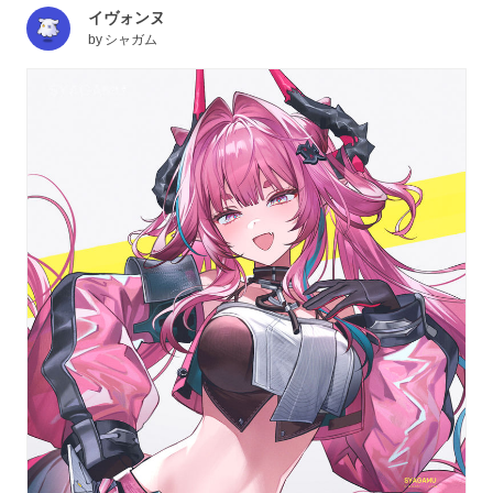
イヴォンヌ
by
シャガム