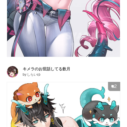
キメラのお世話してる飲月
by
しらいゆ
2