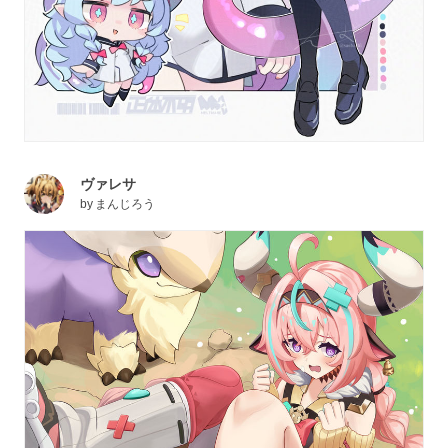
ヴァレサ
by
まんじろう