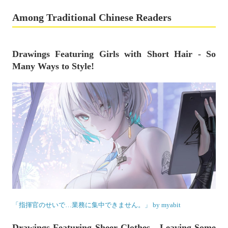
Among Traditional Chinese Readers
Drawings Featuring Girls with Short Hair - So
Many Ways to Style!
「指揮官のせいで…業務に集中できません。」 by myabit
Drawings Featuring Sheer Clothes - Leaving Some