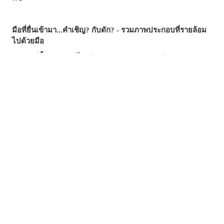
มือที่ยื่นเข้ามา...คำเชิญ? กับดัก? - รวมภาพประกอบที่รายล้อม
ไปด้วยมือ
ซัมเมอร์นี้...บทความไหนฮิตสุด? - บทความยอดนิยมบน
pixivision ประจำเดือนกรกฎาคม 2026
ความงามที่แหวกว่ายในภาพ! - รวมภาพประกอบธีมปลาทอง
สีสันสดสใส ถ่ายรูปมุมไหนก็สวย ♡ รวมภาพประกอบเครื่องดื่ม
ทรอปิคัล
เสน่ห์ที่ซ่อนอยู่ตรงริมฝีปาก - รวมภาพประกอบธีมไฝเสน่ห์
วันวานยังหวานอยู่ - รวมภาพประกอบที่อบอวลไปด้วยกลิ่นอาย
ของวัยรุ่น
อย่าลืมแปรงฟันทุกวันนะ! - รวมภาพประกอบฉากแปรงฟัน
พลิ้วไหวไปกับสายลม - รวมภาพประกอบผมหางม้า (Ponytail)
เปล่งประกายชั่วพริบตา - รวมภาพประกอบดาวตก
ยิ่งมู้ดดี ยิ่งดูมีเสน่ห์ ♡ รวมภาพประกอบสระว่ายน้ำยามค่ำคืน