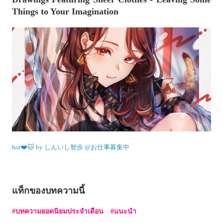
Things to Your Imagination
hot❤️🐱 by しんいし智歩 @お仕事募集中
แท็กของบทความนี้
บทความยอดนิยมประจำเดือน
แนะนำ