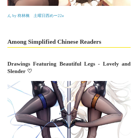
ん by 柊林檎 土曜日西めー22a
Among Simplified Chinese Readers
Drawings Featuring Beautiful Legs - Lovely and
Slender ♡