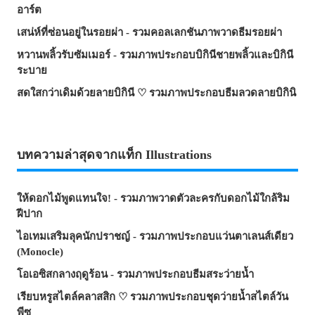
อาร์ต
เสน่ห์ที่ซ่อนอยู่ในรอยผ่า - รวมคอลเลกชันภาพวาดธีมรอยผ่า
หวานพลิ้วรับซัมเมอร์ - รวมภาพประกอบบิกินีชายพลิ้วและบิกินี
ระบาย
สดใสกว่าเดิมด้วยลายบิกินี ♡ รวมภาพประกอบธีมลวดลายบิกินิ
บทความล่าสุดจากแท็ก Illustrations
ให้ดอกไม้พูดแทนใจ! - รวมภาพวาดตัวละครกับดอกไม้ใกล้ริม
ฝีปาก
ไอเทมเสริมลุคนักปราชญ์ - รวมภาพประกอบแว่นตาเลนส์เดียว
(Monocle)
โอเอซิสกลางฤดูร้อน - รวมภาพประกอบธีมสระว่ายน้ำ
เรียบหรูสไตล์คลาสสิก ♡ รวมภาพประกอบชุดว่ายน้ำสไตล์วัน
พีซ