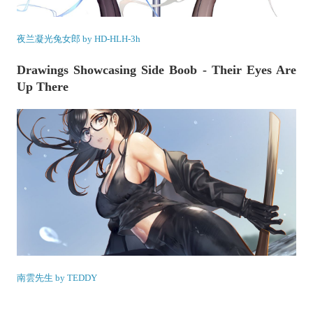
夜兰凝光兔女郎 by HD-HLH-3h
Drawings Showcasing Side Boob - Their Eyes Are
Up There
南雲先生 by TEDDY