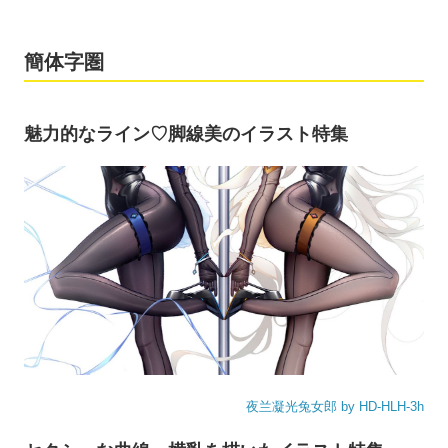
簡体字圏
魅力的なライン♡脚線美のイラスト特集
夜兰凝光兔女郎 by HD-HLH-3h