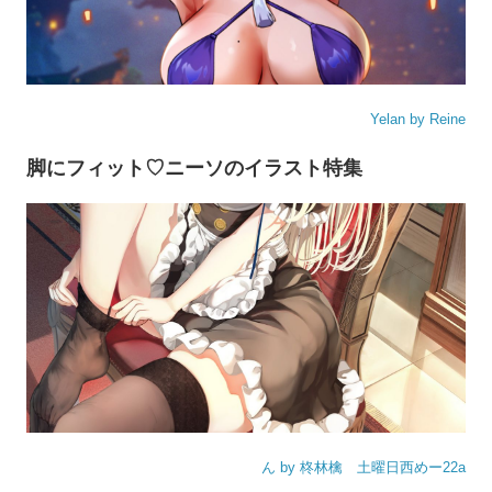
Yelan by Reine
脚にフィット♡ニーソのイラスト特集
ん by 柊林檎 土曜日西めー22a