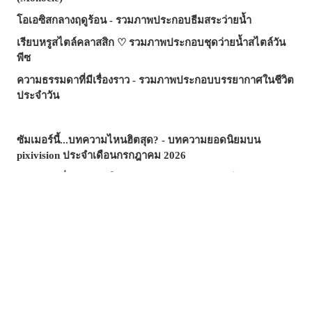
โอเอซิสกลางฤดูร้อน - รวมภาพประกอบธีมสระว่ายน้ำ
เรียบหรูสไตล์คลาสสิก ♡ รวมภาพประกอบชุดว่ายน้ำสไตล์วัน
พีซ
ความธรรมดาที่มีเรื่องราว - รวมภาพประกอบบรรยากาศในชีวิต
ประจำวัน
ซัมเมอร์นี้...บทความไหนฮิตสุด? - บทความยอดนิยมบน
pixivision ประจำเดือนกรกฎาคม 2026
ความงามที่แหวกว่ายในภาพ! - รวมภาพประกอบธีมปลาทอง
สีสันสดสใส ถ่ายรูปมุมไหนก็สวย ♡ รวมภาพประกอบเครื่องดื่ม
ทรอปิคัล
เสน่ห์ที่ซ่อนอยู่ตรงริมฝีปาก - รวมภาพประกอบธีมไฝเสน่ห์
วันวานยังหวานอยู่ - รวมภาพประกอบที่อบอวลไปด้วยกลิ่นอาย
ของวัยรุ่น
อย่าลืมแปรงฟันทุกวันนะ! - รวมภาพประกอบฉากแปรงฟัน