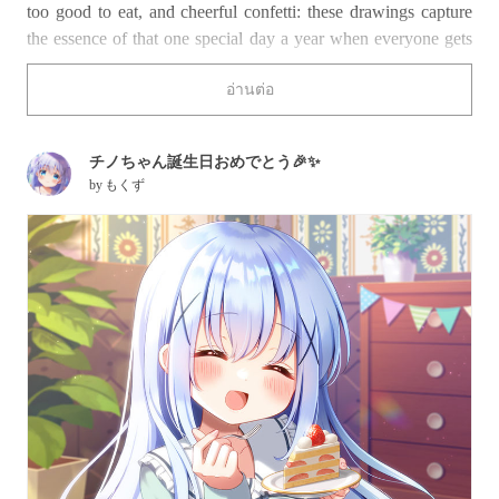
too good to eat, and cheerful confetti: these drawings capture
the essence of that one special day a year when everyone gets
to be a star.
อ่านต่อ
Today we feature a collection of artworks depicting birthday
celebrations. Enjoy!
チノちゃん誕生日おめでとう🎉✨
by
もくず