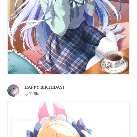
HAPPY BIRTHDAY!
by
間明田