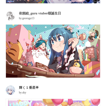
依頼絵_guru vtuber様誕生日
by
georugu13
輝く１番星🌟
by
zky