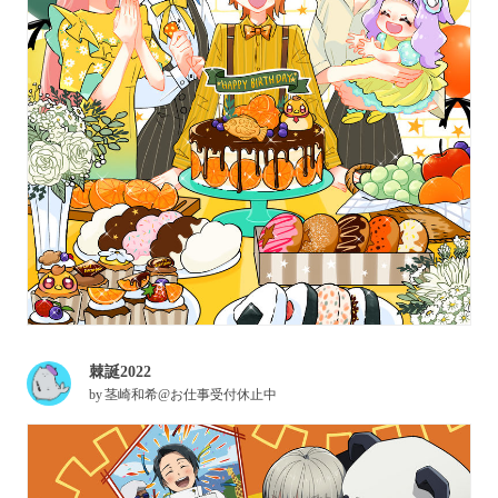
棘誕2022
by
茎崎和希@お仕事受付休止中