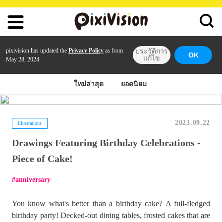
pixivision has updated the
Privacy Policy
as from
ประวัติการ
OK
แก้ไข
May 28, 2024.
ใหม่ล่าสุด
ยอดนิยม
2023.09.22
Illustrations
Drawings Featuring Birthday Celebrations -
Piece of Cake!
anniversary
You know what's better than a birthday cake? A full-fledged
birthday party! Decked-out dining tables, frosted cakes that are