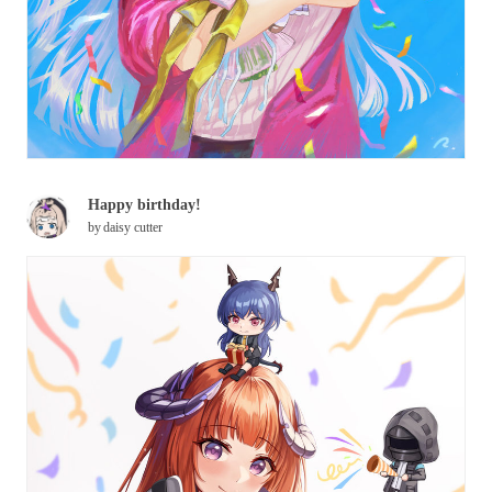
Happy birthday!
by
daisy cutter