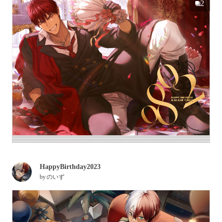
2
HappyBirthday2023
by
のいず