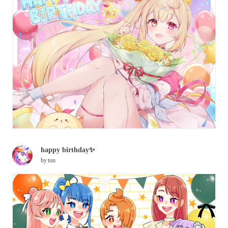
happy birthday✨
by
ton