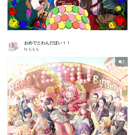
おめでとわんだほい！！
by
ももも
3