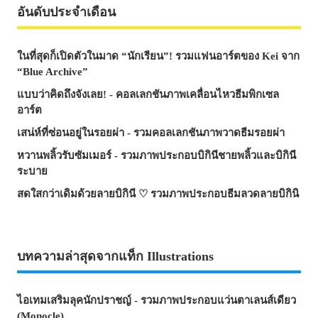
อันดับประจำเดือน
ในที่สุดก็เปิดตัวในมาด “นักเรียน”! รวมแฟนอาร์ตของ Kei จาก
“Blue Archive”
แบบว่าคิดถึงจังเลย! - คอลเลกชันภาพเคลื่อนไหวธีมพิกเซล
อาร์ต
เสน่ห์ที่ซ่อนอยู่ในรอยผ่า - รวมคอลเลกชันภาพวาดธีมรอยผ่า
หวานพลิ้วรับซัมเมอร์ - รวมภาพประกอบบิกินีชายพลิ้วและบิกินี
ระบาย
สดใสกว่าเดิมด้วยลายบิกินี ♡ รวมภาพประกอบธีมลวดลายบิกินิ
บทความล่าสุดจากแท็ก Illustrations
ไอเทมเสริมลุคนักปราชญ์ - รวมภาพประกอบแว่นตาเลนส์เดียว
(Monocle)