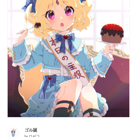
ゴル誕
by
ロゼコ