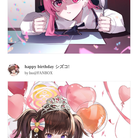
happy birthday シズコ!
by
Ino@FANBOX