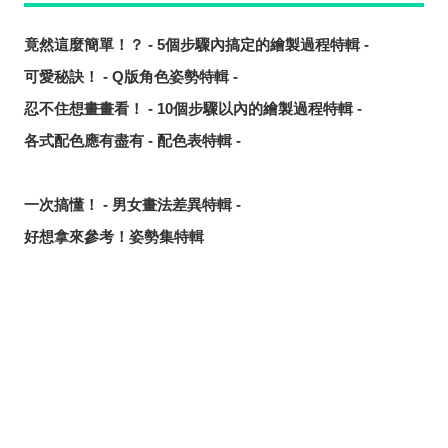
竟然這麼簡單！？ - 5個步驟內搞定的繪製過程特輯 -
可愛秘訣！ - Q版角色姿勢特輯 -
忍不住想畫畫看！ - 10個步驟以內的繪製過程特輯 -
各式配色應有盡有 - 配色表特輯 -
一次搞懂！ - 男女畫法差異特輯 -
好想拿來參考！姿勢集特輯
【手槍・來福槍・左輪手槍】槍的畫法特輯【還包括持槍和
握槍方式】
豐盈水潤♡嘴唇的畫法&教程特輯
分享
發佈
分享至LINE
【利用虹彩和高光來畫出與眾不同】眼睛的畫法特輯【包括
眼形和淚眼】
朋友間和BL也適用！接吻場景的畫法特輯【身高差也是關
鍵】