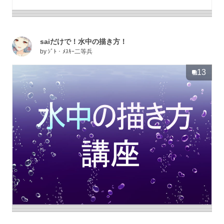
saiだけで！水中の描き方！
by
ｼﾞﾄ・ﾒｽｷｰ二等兵
13