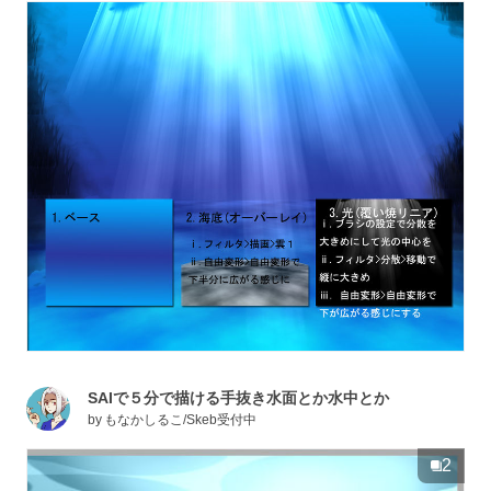
SAIで５分で描ける手抜き水面とか水中とか
by
もなかしるこ/Skeb受付中
2