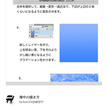
海中の描き方
by
kuro33@練習中