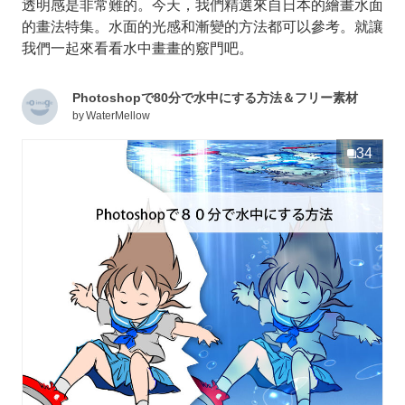
透明感是非常難的。今天，我們精選來自日本的繪畫水面
的畫法特集。水面的光感和漸變的方法都可以參考。就讓
我們一起來看看水中畫畫的竅門吧。
Photoshopで80分で水中にする方法＆フリー素材
by
WaterMellow
34