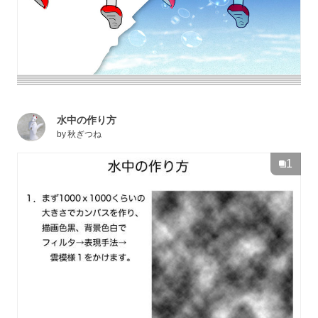
水中の作り方
by
秋ぎつね
1