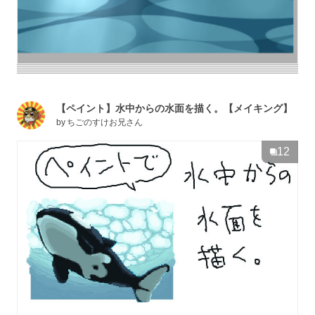
【ペイント】水中からの水面を描く。【メイキング】
by
ちごのすけお兄さん
12