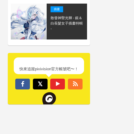
插畫
散發神聖光輝 - 銀＆
白長髮女子插畫特輯
-
快來追蹤pixivision官方帳號吧〜！