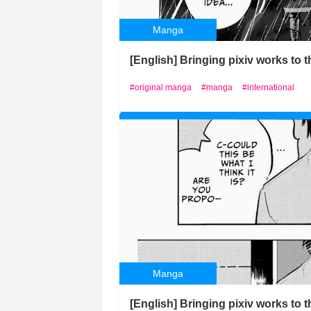
Manga
[English] Bringing pixiv works to
original manga
manga
international
Manga
[English] Bringing pixiv works to