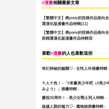
漫畫
相關最新文章
【繁體中文】將pixiv的投稿作品推向
選漢化版漫畫作品特輯[11]
【繁體中文】將pixiv的投稿作品推向
部精選漢化版漫畫作品特輯⑨
喜歡
漫畫
的人也喜歡這些
奇幻神秘的軀體♡ - 女性人外插畫特輯 
十人十色！ -「#來畫美少年吧（#美少
みよう）」插畫特輯 -
慶祝30周年！ - 美少女戰士同人特輯 -
超越人類的魅力♡ - 魔物娘插畫特輯 -