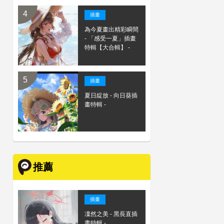
插畫
為今夏畫出精彩瞬間
- 「感受一夏」插畫
特輯【大合輯】 -
插畫
夏日綻放 - 向日葵插
畫特輯 -
推薦
插畫
凜然之美 - 黑長直插
畫特輯 -