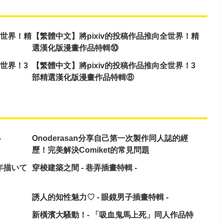
全世界！精
【繁體中文】將pixiv的投稿作品推向全世界！精
選漢化版漫畫作品特輯⑩
全世界！3
【繁體中文】將pixiv的投稿作品推向全世界！3
部精選漢化版漫畫作品特輯⑧
-
Onoderasan分享自己第一次製作同人誌的經
歷！完美解決Comiket的常見問題
年描いて
穿梭建築之間 - 巷弄插畫特輯 -
誘人的知性魅力♡ - 眼鏡男子插畫特輯 -
新橫濱大騷動！- 「吸血鬼馬上死」同人作品特