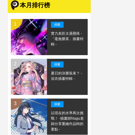
本月排行榜
插畫
實力差距太過懸殊 -
「毫無勝算」插畫特
輯 -
插畫
夏日的決勝裝束？ -
浴衣插畫特輯 -
插畫
以現在的水準再次挑
戰！ -插畫師Nagu老
師分享重繪作品時的
要點 -