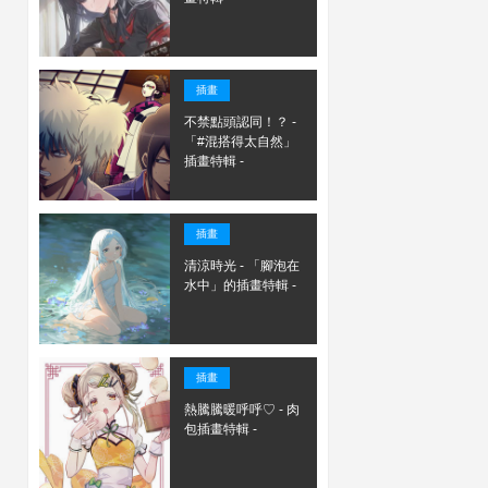
插畫
不禁點頭認同！？ -
「#混搭得太自然」
插畫特輯 -
插畫
清涼時光 - 「腳泡在
水中」的插畫特輯 -
插畫
熱騰騰暖呼呼♡ - 肉
包插畫特輯 -