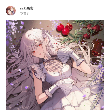
花と果実
by
雪子