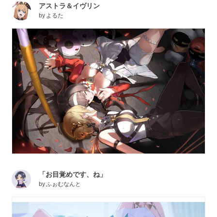
アストラ＆イヴリン
by
よるた
「お目覚めです、ね」
by
ふぉむなんと