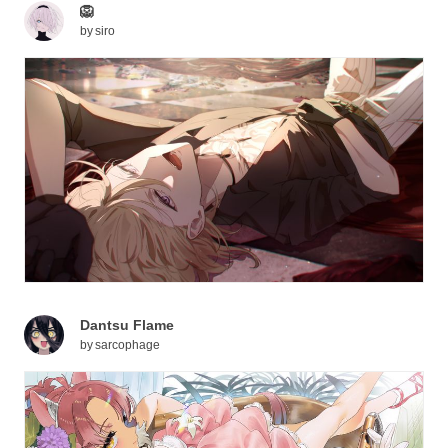
🦁
by
siro
Dantsu Flame
by
sarcophage