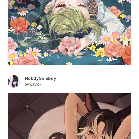
NobdySombdy
by
waytok