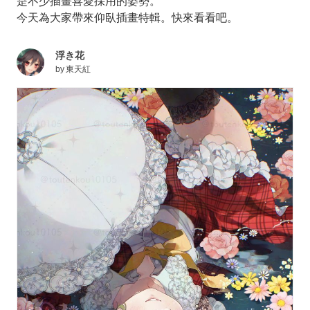
是不少插畫喜愛採用的姿勢。
今天為大家帶來仰臥插畫特輯。快來看看吧。
浮き花
by
東天紅