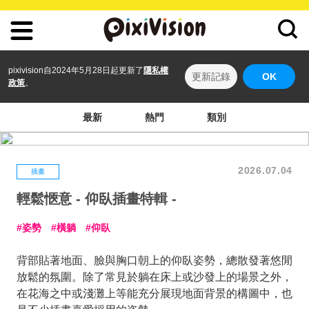
pixivision自2024年5月28日起更新了
隱私權
更新記錄
OK
政策
。
最新
熱門
類別
2026.07.04
插畫
輕鬆愜意 - 仰臥插畫特輯 -
姿勢
橫躺
仰臥
背部貼著地面、臉與胸口朝上的仰臥姿勢，總散發著悠閒
放鬆的氛圍。除了常見於躺在床上或沙發上的場景之外，
在花海之中或淺灘上等能充分展現地面背景的構圖中，也