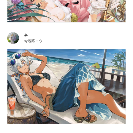
☀️
by
嘴広コウ