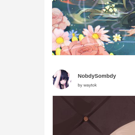
NobdySombdy
by
waytok