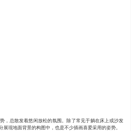
势，总散发着悠闲放松的氛围。除了常见于躺在床上或沙发
分展现地面背景的构图中，也是不少插画喜爱采用的姿势。