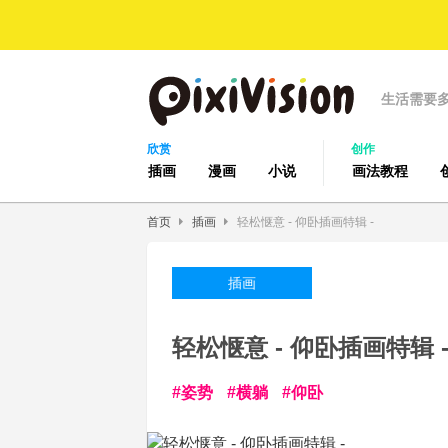
生活需要
欣赏
创作
插画
漫画
小说
画法教程
首页
插画
轻松惬意 - 仰卧插画特辑 -
插画
轻松惬意 - 仰卧插画特辑 
姿势
横躺
仰卧