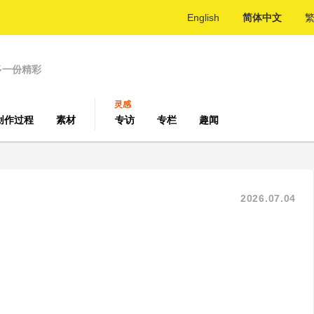
English
简体中文
多一份精彩
灵感
创作过程
素材
专访
专栏
趣闻
2026.07.04
-