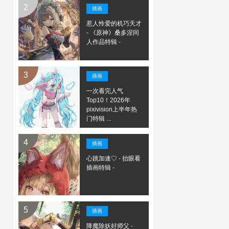
插画
惹人怜爱的机巧天才
- 《原神》桑多涅同
人作品特辑 -
插画
一次看完人气
Top10！2026年
pixivision上半年热
门特辑 ...
插画
心跳加速♡ - 抬眼看
插画特辑 -
插画
降魔除妖好师父 -