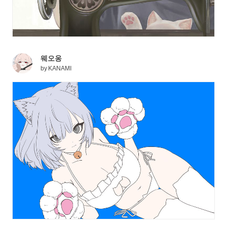
웨오옹
by
KANAMI