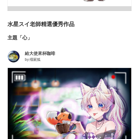
水星スイ老師精選優秀作品
主題「心」
給大使來杯咖啡
by
殭屍狐