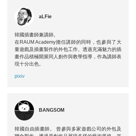
了活動規模，除了前期的韓國、台灣外，還邀請到了來自
印尼、馬來西亞、泰國等東南亞地區的創作者參與。
aLFie
本篇文章將為大家介紹韓國與台灣大使所策劃的投稿主
題，以及其中的部分優秀作品。
韓國插畫師兼講師。
在RAUM Academy擔任講師的同時，也參與了大
東南亞（印尼、馬來西亞、泰國）大使的介紹與相關企劃
量遊戲及插畫製作的外包工作。透過充滿魅力的插
詳情，將於日後另文刊載。
畫作品積極開展同人創作與教學指導，作為講師表
現十分出色。
pixiv
BANGSOM
韓國自由插畫師。 曾參與多家遊戲公司的外包及