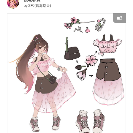
by
SFJ(碧海嘲天)
3