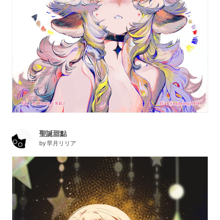
聖誕甜點
by
早月リリア