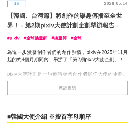
2026.05.14
插畫
【韓國、台灣篇】將創作的樂趣傳播至全世
界！ - 第2期pixiv大使計劃企劃舉辦報告 -
pixiv
全球插畫師
插畫師
全球
為進一步激發創作者們的創作熱情，pixiv在2025年11月
起的約4個月期間內，舉辦了「第2期pixiv大使企劃」！
pixiv大使計劃是一項邀請專業創作者擔任大使的企劃。
大使們透過社群媒體和線上社區，策劃激發創作靈感的投
閱讀後續
稿主題，舉辦各類插畫活動，並積極分享職業畫師獨特的
技巧與知識。
自2025年初成功舉辦第1期以來，我們收穫了廣泛好評，
■韓國大使介紹 ※按首字母順序
並因此決定推出第2期。
此次，為了讓更多人感受到創作的樂趣，我們進一步擴大