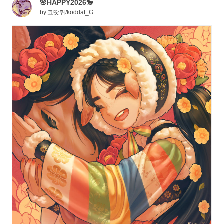
🌸HAPPY2026🐎
by
코땃쥐/koddat_G