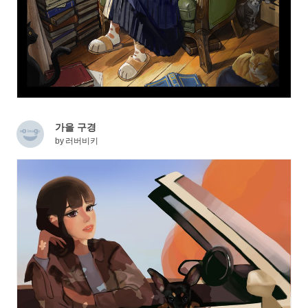
가을 구경
by
러버비키