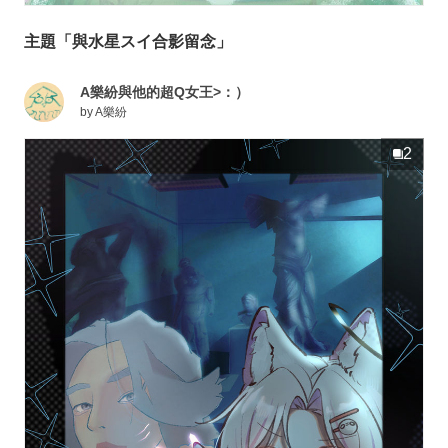
主題「與水星スイ合影留念」
A樂紛與他的超Q女王>：）
by
A樂紛
2