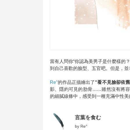
當有人問你“你認為美男子是什麼樣的
到自己喜歡的臉型、五官吧。但是，並
Re°
的作品正描繪出了
“看不見臉卻依
影、隱約可見的肋骨……雖然沒有將容
的細膩線條中，感受到一種充滿中性美
言葉を食む
by
Re°