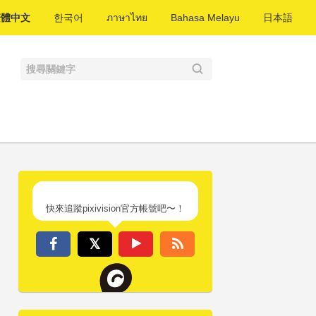
繁體中文
한국어
ภาษาไทย
Bahasa Melayu
日本語
快來追蹤pixivision官方帳號吧〜！