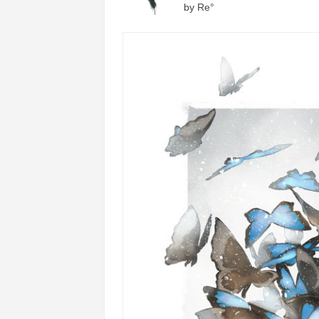
by
Re°