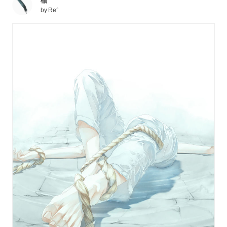
by
Re°