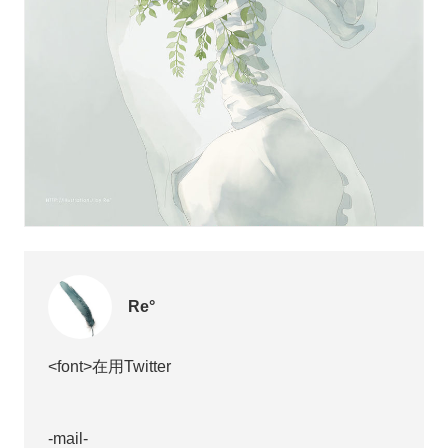
Re°
<font>在用Twitter
-mail-