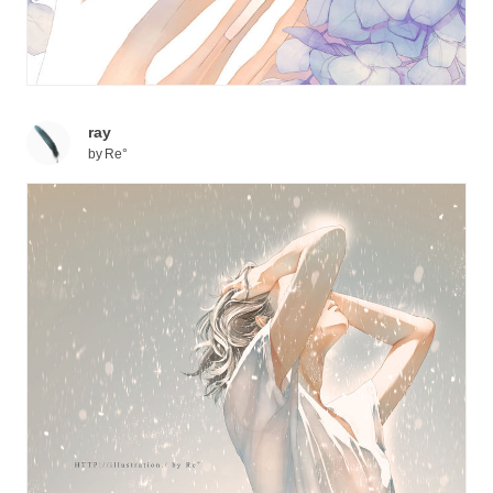
ray
by
Re°