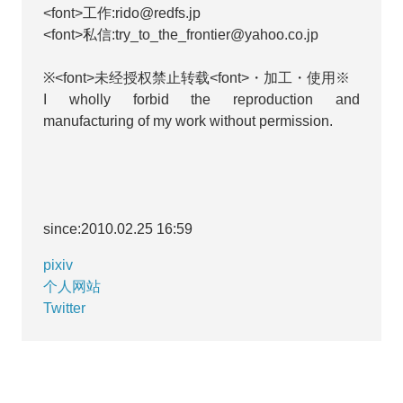
<font>工作:rido@redfs.jp
<font>私信:try_to_the_frontier@yahoo.co.jp
※<font>未经授权禁止转载<font>・加工・使用※
I wholly forbid the reproduction and
manufacturing of my work without permission.
since:2010.02.25 16:59
pixiv
个人网站
Twitter