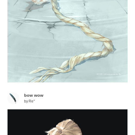
bow wow
by
Re°