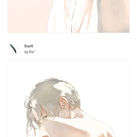
hurt
by
Re°