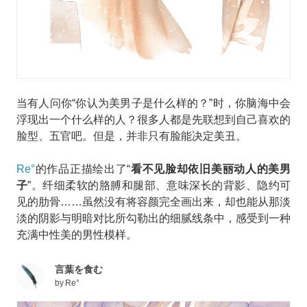
当有人问你
“你认为美男子是什么样的？”时，你脑海中会
浮现出一个什么样的人？很多人都是先联想到自己喜欢的
脸型、五官吧。但是，并非只有脸能决定美丑。
Re°
的
作品
正描绘出了
“
看不见脸却依旧美丽动人的美男
子
”。纤细柔软的胳膊和腿部、意味深长的背影、隐约可
见的肋骨……虽然没有将容颜完全画出来，却也能从那淡
淡的阴影与明暗对比所勾勒出的细腻线条中，感受到一种
充满中性美的男性模样。
言葉を食む
by
Re°