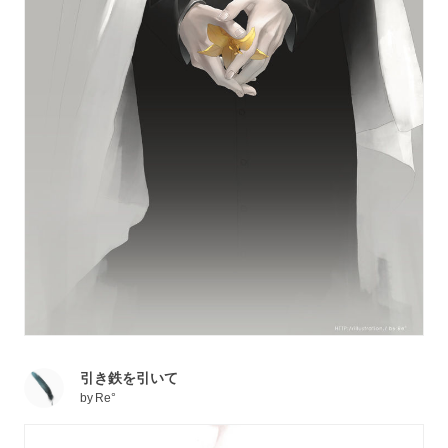
引き鉄を引いて
by
Re°