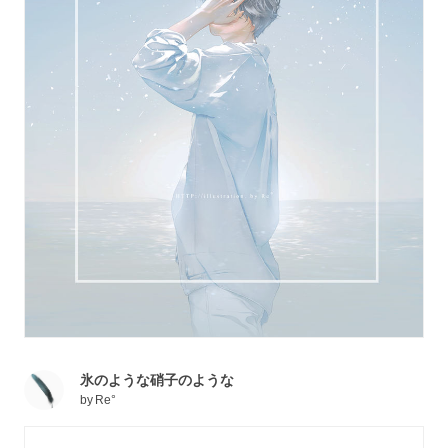
氷のような硝子のような
by
Re°