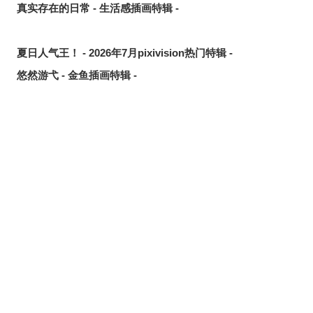
真实存在的日常 - 生活感插画特辑 -
夏日人气王！ - 2026年7月pixivision热门特辑 -
悠然游弋 - 金鱼插画特辑 -
缤纷吸睛♡ - 水果饮品插画特辑 -
点缀唇边 - 美人痣插画特辑 -
欢乐时光 - 充满青春气息的插画特辑 -
每日好习惯！ - 刷牙插画特辑 -
随风摇曳 - 马尾辫插画特辑 -
划破夜空的光芒 - 流星插画特辑 -
氛围满点♡ - 夜间泳池插画特辑 -
想要夏日创作灵感？ 看看这篇吧！- 泳装、比基尼插画特辑
【大合辑】 -