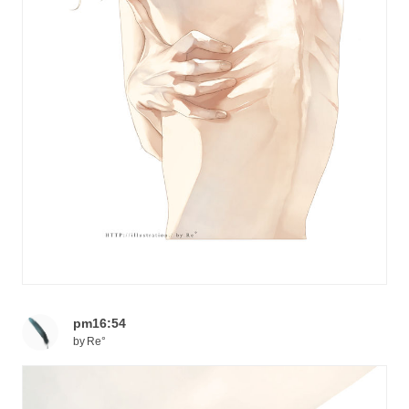
pm16:54
by
Re°