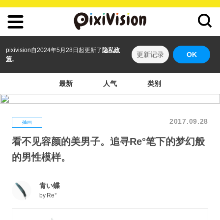
pixivision自2024年5月28日起更新了
隐私政
更新记录
OK
策
。
最新
人气
类别
2017.09.28
插画
看不见容颜的美男子。追寻Re°笔下的梦幻般
的男性模样。
青い蝶
by
Re°