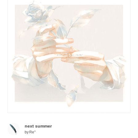
next summer
by
Re°