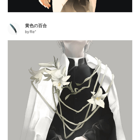
黄色の百合
by
Re°