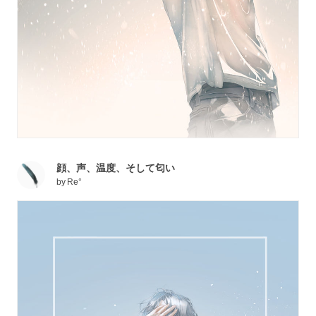
顔、声、温度、そして匂い
by
Re°