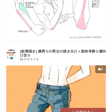
[鉛筆描き] 腰周りの男女の描き分け＋筋肉考察☆腐向
け含☆
by
チカライヌ
4