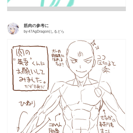
筋肉の参考に
by
47AgDragon(しるどら