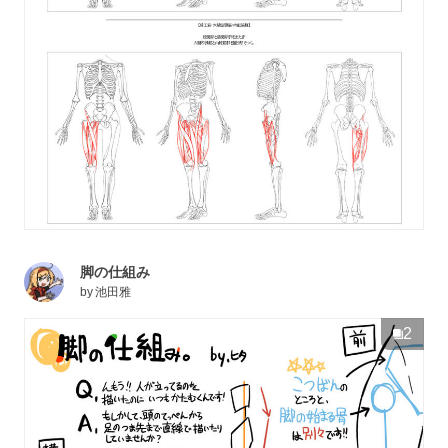
脚の仕組み
by
池田雅
2