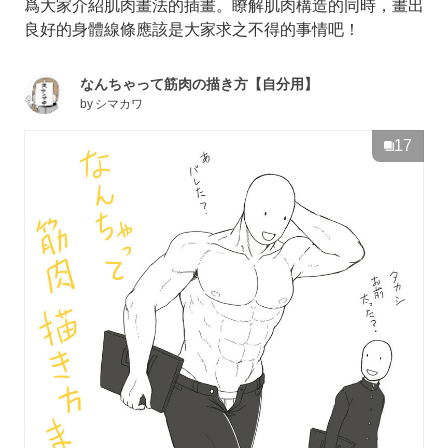
爲大家介紹肌肉畫法的插畫。瞭解肌肉構造的同時，畫出
良好的身體線條應該是大家求之不得的事情吧！
なんちゃって筋肉の描き方【自分用】
by
シマカワ
17