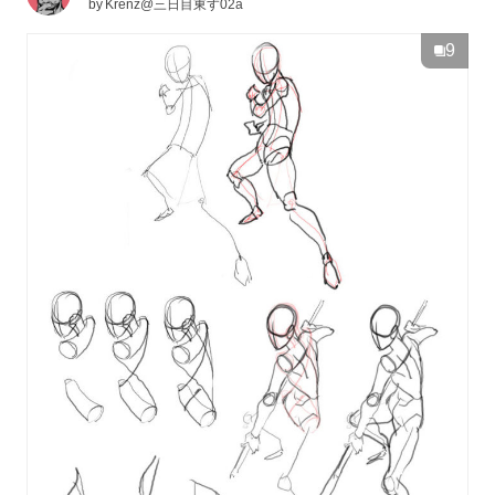
by
Krenz@三日目東す02a
9