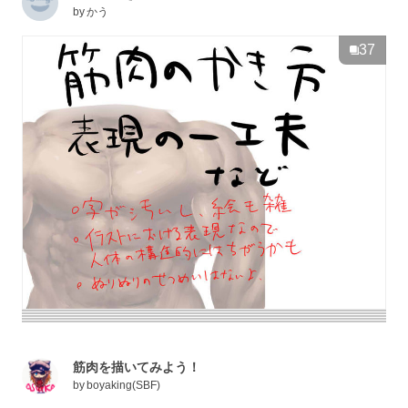
by
かう
37
筋肉を描いてみよう！
by
boyaking(SBF)