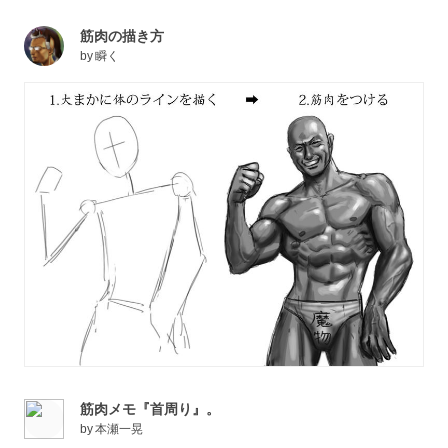
筋肉の描き方
by
瞬く
筋肉メモ『首周り』。
by
本瀬一晃