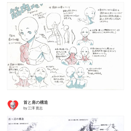
首と肩の構造
by
三澤 寛志