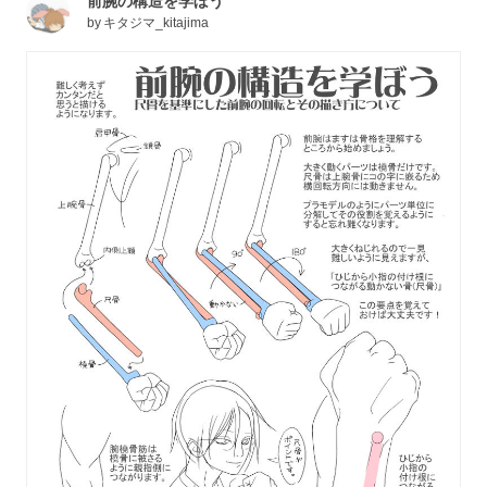
前腕の構造を学ぼう
by
キタジマ_kitajima