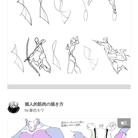
個人的筋肉の描き方
by
藤也モヴ
5