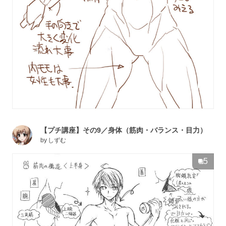
【プチ講座】その9／身体（筋肉・バランス・目力）
by
しずむ
5