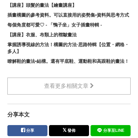
【講座】頭髮的畫法【繪畫講座】
插畫構圖的參考資料。可以直接用的姿勢集•資料與思考方式
每個角度都可愛♡ - 「鴨子坐」女子插畫特輯 -
【講座】衣服、布類上的褶皺畫法
掌握誘導視線的方法！構圖的方法·思路特輯【位置・網格・
多人】
瞭解鞋的畫法•結構。還有平底鞋、運動鞋和高跟鞋的畫法！
查看更多相關文章
分享本文
分享
發佈
分享至LINE