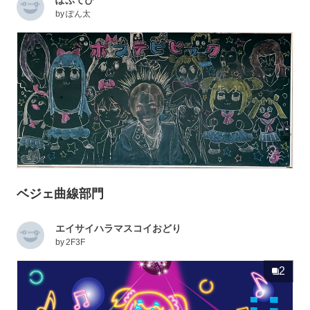
ぽぷてぴ
by
ぽん太
ベジェ曲線部門
エイサイハラマスコイおどり
by
2F3F
2