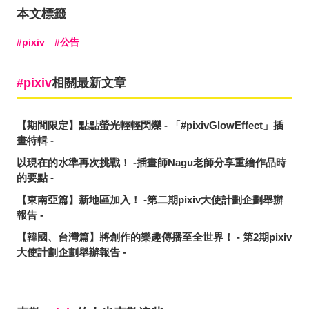
本文標籤
pixiv
公告
pixiv
相關最新文章
【期間限定】點點螢光輕輕閃爍 - 「#pixivGlowEffect」插
畫特輯 -
以現在的水準再次挑戰！ -插畫師Nagu老師分享重繪作品時
的要點 -
【東南亞篇】新地區加入！ -第二期pixiv大使計劃企劃舉辦
報告 -
【韓國、台灣篇】將創作的樂趣傳播至全世界！ - 第2期pixiv
大使計劃企劃舉辦報告 -