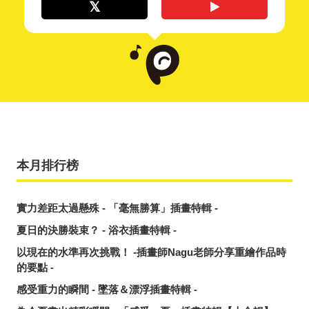
本月排行榜
實力差距太過懸殊 - 「毫無勝算」插畫特輯 -
夏日的決勝裝束？ - 浴衣插畫特輯 -
以現在的水準再次挑戰！ -插畫師Nagu老師分享重繪作品時
的要點 -
感受重力的瞬間 - 墜落＆漂浮插畫特輯 -