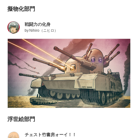
擬物化部門
戦闘力の化身
by
Nihiro（ニヒロ）
浮世絵部門
チェスト竹書房ォーイ！！