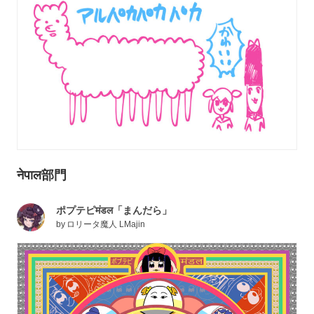
नेपाल部門
ポプテピमंडल「まんだら」
by
ロリータ魔人 LMajin