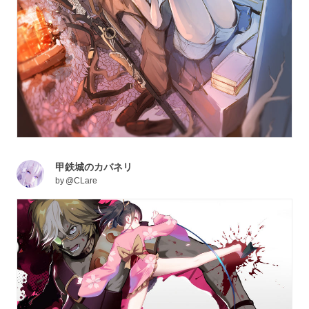
甲鉄城のカバネリ
by
@CLare