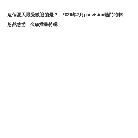
這個夏天最受歡迎的是？ - 2026年7月pixivision熱門特輯 -
悠然悠游 - 金魚插畫特輯 -
繽紛吸睛♡ - 熱帶水果飲品插畫特輯 -
點綴唇邊 - 美人痣插畫特輯 -
那些年的回憶 - 充滿青春氣息的插畫特輯 -
分享
發佈
分享至LINE
每天都要認真刷！ - 刷牙插畫特輯 -
隨風搖曳 - 馬尾插畫特輯 -
劃破夜空的光芒 - 流星插畫特輯 -
氛圍滿點♡ - 夜間泳池插畫特輯 -
說不定能找到夏日創作靈感？ - 泳裝、比基尼插畫特輯【大
合輯】 -
髮絲中的亮點 - 挑染插畫特輯 -