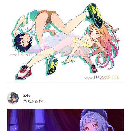
Z46
by
あかさあい