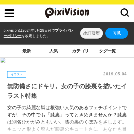
pixivisionは2024年5月28日付で
プライバシ
同意
改訂履歴
ーポリシー
を改定しました。
最新
人気
カテゴリ
タグ一覧
2019.05.04
イラスト
無防備さにドキリ。女の子の膝裏を描いたイ
ラスト特集
女の子の綺麗な脚は根強い人気のあるフェチポイントで
すが、その中でも「膝裏」ってときめきませんか？膝裏
は別名ひかがみともいい、膝の裏のくぼみをさします。
キュッと形よく窄んだ膝裏のキュートさに、あなたも目