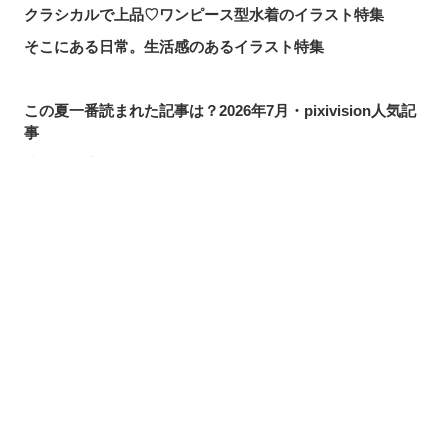
クラシカルで上品♡ワンピース型水着のイラスト特集
そこにある日常。生活感のあるイラスト特集
この夏一番読まれた記事は？2026年7月・pixivision人気記
事
涼やかに泳ぐ。金魚のイラスト特集
カラフルで映える♡ トロピカルドリンクのイラスト特集
口元の個性。艶ぼくろのイラスト特集
シェアする
投稿する
LINEで送る
いつかの思い出。青春を感じるイラスト特集
毎日磨こう！ 歯磨きのイラスト特集
風にたなびく。ポニーテールを描いたイラスト特集
きらりと閃く。流れ星のイラスト特集
ムーディに映える♡ナイトプールのイラスト特集
夏の創作アイデアが見つかるかも？水着・ビキニから夏ア
イテム、レジャーまで！イラスト特集【まとめ】