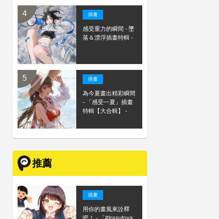
插畫
感受重力的瞬間 - 墜
落＆漂浮插畫特輯 -
插畫
為今夏畫出精彩瞬間
- 「感受一夏」插畫
特輯【大合輯】 -
推薦
插畫
用你的畫風來詮釋
吧！ - 「#Irasutoya