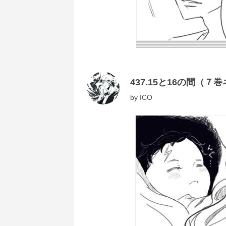
437.15と16の間（７
by
ICO