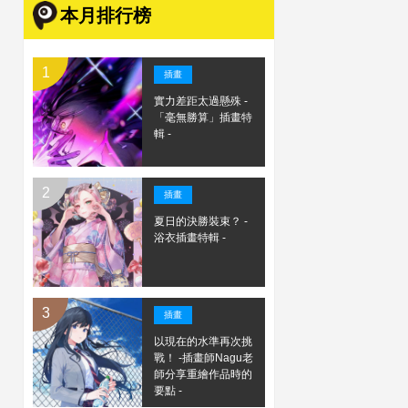
本月排行榜
插畫
實力差距太過懸殊 -
「毫無勝算」插畫特
輯 -
插畫
夏日的決勝裝束？ -
浴衣插畫特輯 -
插畫
以現在的水準再次挑
戰！ -插畫師Nagu老
師分享重繪作品時的
要點 -