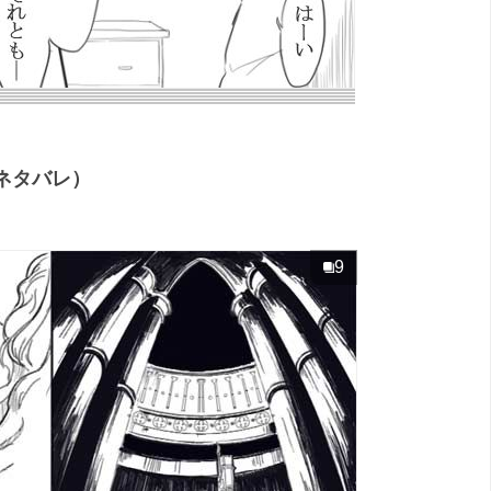
巻ネタバレ）
9