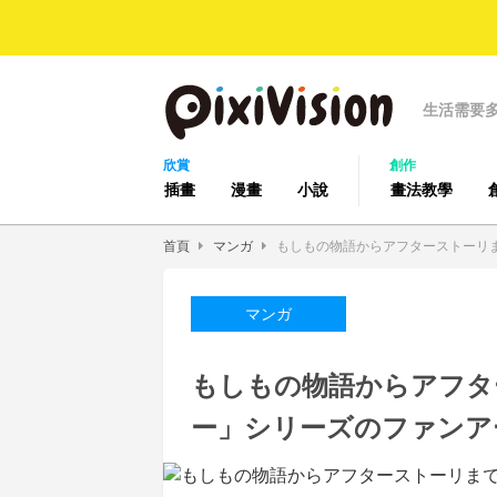
生活需要
欣賞
創作
插畫
漫畫
小說
畫法教學
首頁
マンガ
もしもの物語からアフターストーリ
マンガ
もしもの物語からアフタ
ー」シリーズのファンア