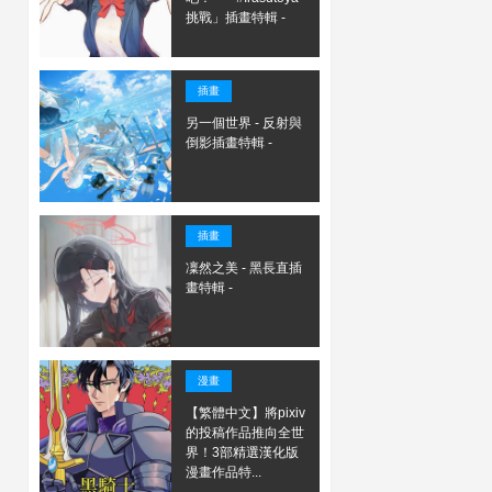
挑戰」插畫特輯 -
插畫
另一個世界 - 反射與
倒影插畫特輯 -
插畫
凜然之美 - 黑長直插
畫特輯 -
漫畫
【繁體中文】將pixiv
的投稿作品推向全世
界！3部精選漢化版
漫畫作品特...