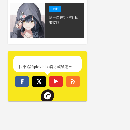
插畫
隨性自在♡ - 帽T插
畫特輯 -
快來追蹤pixivision官方帳號吧〜！