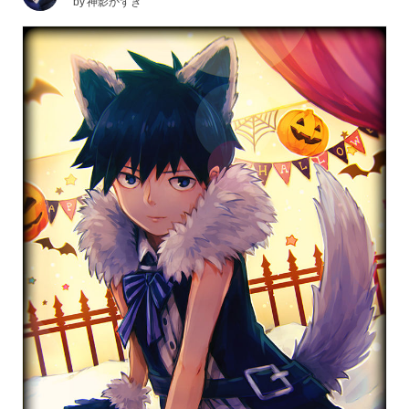
by
神影かずき