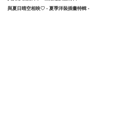
與夏日晴空相映♡ - 夏季洋裝插畫特輯 -
鮮甜多汁♡ - 西瓜插畫特輯 -
讓歌聲傳遞出去！ - 唱歌場景插畫特輯 -
可靠的魔術師父！ - 《無職轉生》洛琪希·米格路迪亞同人作
分享
發佈
分享至LINE
品特輯 -
令人卸下心防的表情 - 「想要守護這個笑容」插畫特輯 -
追尋或是逃離？ - 無數的手插畫特輯 -
這個夏天最受歡迎的是？ - 2026年7月pixivision熱門特輯 -
悠然悠游 - 金魚插畫特輯 -
繽紛吸睛♡ - 熱帶水果飲品插畫特輯 -
點綴唇邊 - 美人痣插畫特輯 -
那些年的回憶 - 充滿青春氣息的插畫特輯 -
每天都要認真刷！ - 刷牙插畫特輯 -