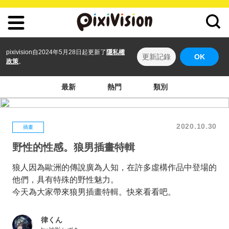
pixivision自2024年5月28日起更新了
隱私權
更新記錄
OK
政策
。
最新
熱門
類別
2020.10.30
插畫
野性的性感。狼男插畫特輯
狼人因為歐洲的傳說廣為人知，在許多虛構作品中登場的
他們，具有特殊的野性魅力。
今天為大家帶來狼男插畫特輯。快來看看吧。
律くん