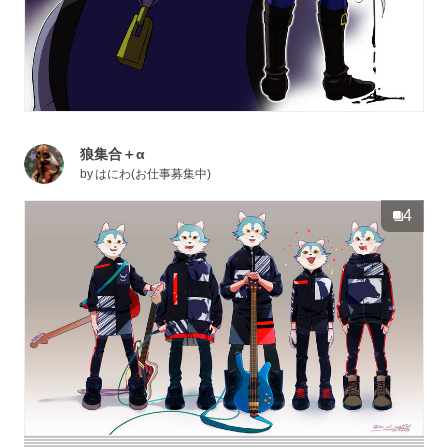
狼集合＋α
by
はにわ(お仕事募集中)
4