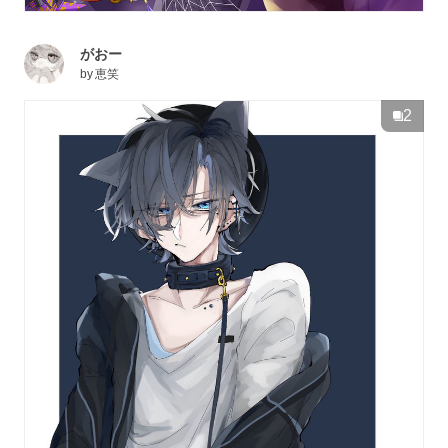
がおー
by
恵笑
2