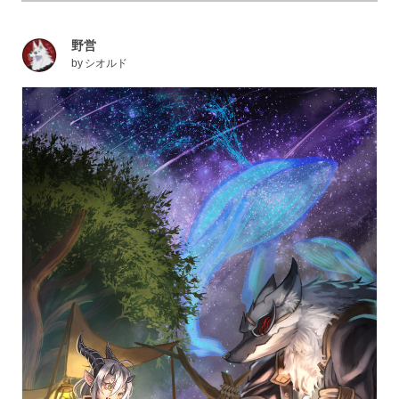
野営
by
シオルド