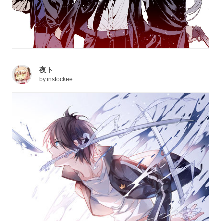
夜ト
by
instockee.