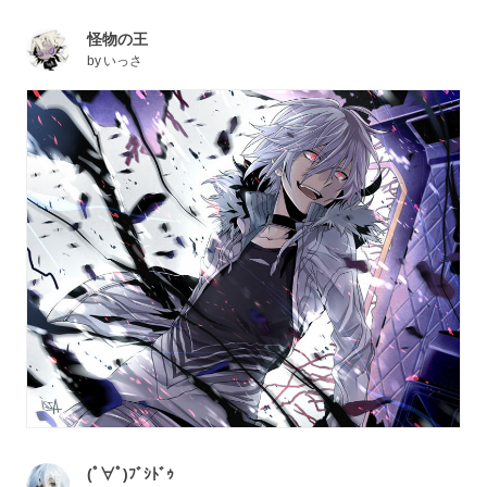
怪物の王
by
いっさ
(ﾟ∀ﾟ)ﾌﾞｼﾄﾞｩ