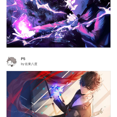
P5
by
佐東八度