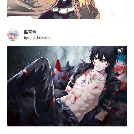
酷哥稿
by
devil heavens
2