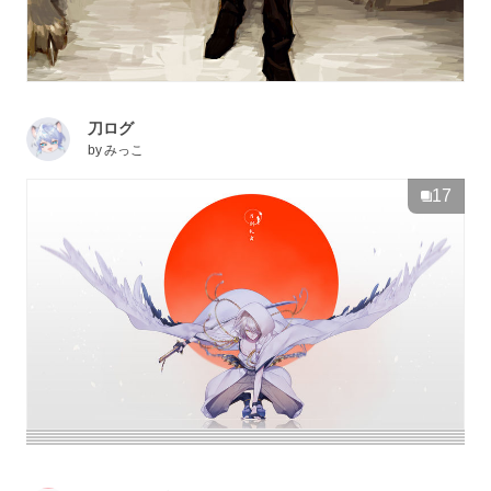
刀ログ
by
みっこ
17