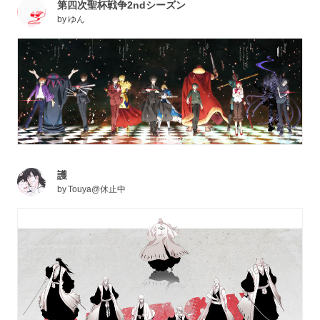
第四次聖杯戦争2ndシーズン
by
ゆん
護
by
Touya@休止中