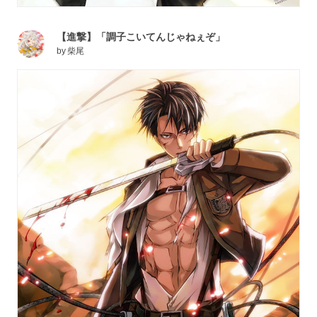
【進撃】「調子こいてんじゃねぇぞ」
by
柴尾