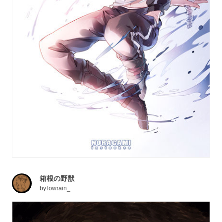
箱根の野獣
by
lowrain_