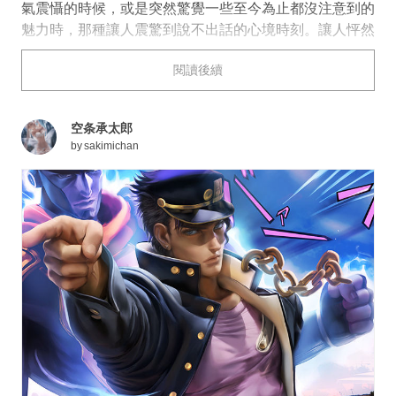
氣震懾的時候，或是突然驚覺一些至今為止都沒注意到的
魅力時，那種讓人震驚到說不出話的心境時刻。讓人怦然
心動的帥氣身姿，不經讓人想說一句「這是什麼好帥」
閱讀後續
呢。
今天為大家帶來「這是什麼好帥」男子插畫特輯。快來看
看吧。
空条承太郎
by
sakimichan