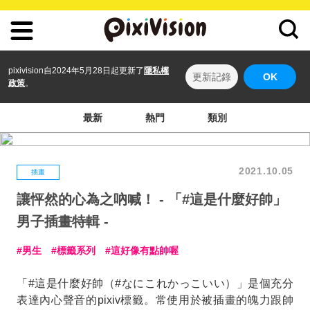
pixivision自2024年5月28日起更新了
隱私權
更新記錄
OK
政策
。
最新
熱門
類別
2021.10.05
插畫
讓怦然的心為之吶喊！ - 「#這是什麼好帥」
男子插畫特輯 -
男生
標籤系列
這好像有點帥喔
「#這是什麼好帥（#なにこれかっこいい）」是個充分
表達內心聲音的pixiv標籤。常使用於被插畫的魄力跟帥