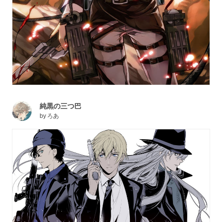
純黒の三つ巴
by
ろあ