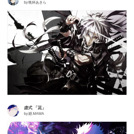
by
晩杯あきら
虚式 「茈」
by
廻.MAWA