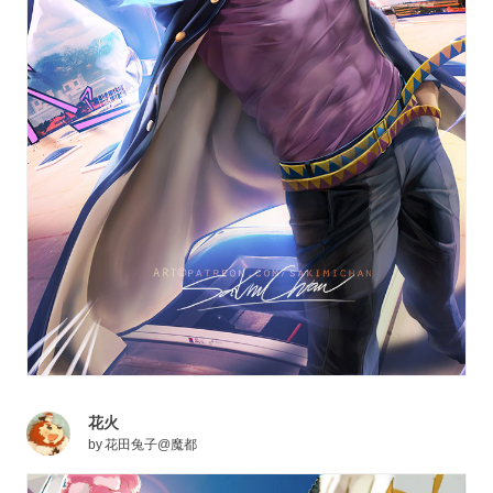
花火
by
花田兔子@魔都