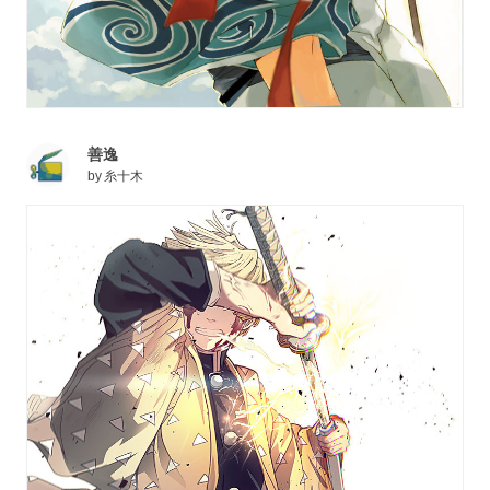
善逸
by
糸十木