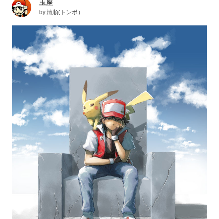
玉座
by
清順(トンボ）