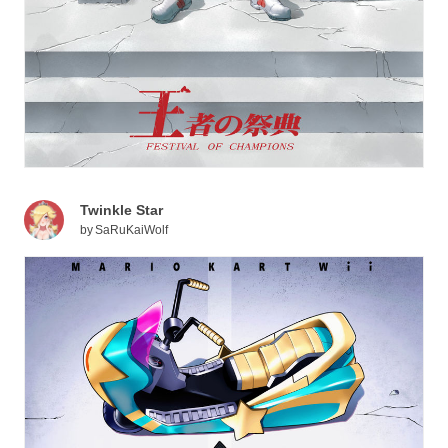
Twinkle Star
by
SaRuKaiWolf