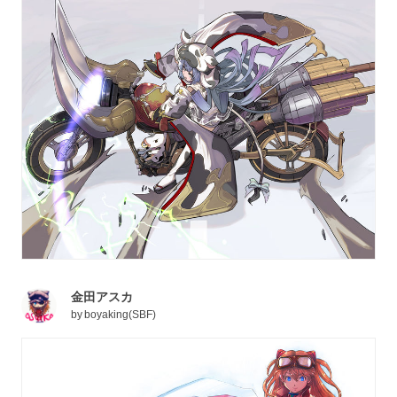
金田アスカ
by
boyaking(SBF)