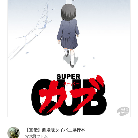
【宣伝】劇場版タイバニ単行本
by
大野ツトム