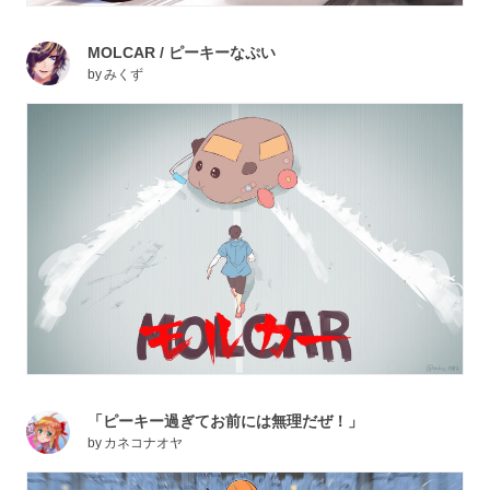
MOLCAR / ピーキーなぷい
by
みくず
「ピーキー過ぎてお前には無理だぜ！」
by
カネコナオヤ