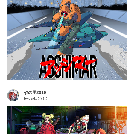
砂の里2019
by
uzi/氏(うじ)