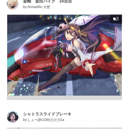
金剛 金田バイク 34台目
by
Armadillo 大慈
3
シャトラスライドブレーキ
by
しょぺ@c108(土)た01a