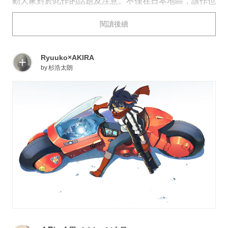
動大家對於此作的話題及注意。不僅在日本地區，該作也
廣受全球粉絲的熱烈愛戴。
閱讀後續
作品中主角金田和其友鐵雄間的友誼發展，以及充滿魅力
的故事情節，都讓此作有著極高的聲譽。不僅如此，此作
的畫面表現及分鏡上的處理，更是為往後的動畫業界樹立
Ryuuko×AKIRA
了現代的標準，是一部猶如里程碑般的偉大巨作。
by
杉浩太朗
主角金田駕駛著惹眼的紅色重機，穿梭在「新東京」的場
景，更是許多粉絲難以忘懷的經典畫面。在pixiv上也有
許多致敬《阿基拉》的同人作品。今天為大家帶來《阿基
拉》Paro插畫特輯。快來看看吧。