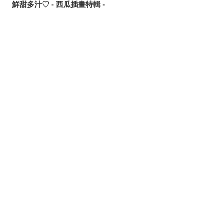
鮮甜多汁♡ - 西瓜插畫特輯 -
讓歌聲傳遞出去！ - 唱歌場景插畫特輯 -
可靠的魔術師父！ - 《無職轉生》洛琪希·米格路迪亞同人作
品特輯 -
分享
發佈
分享至LINE
令人卸下心防的表情 - 「想要守護這個笑容」插畫特輯 -
追尋或是逃離？ - 無數的手插畫特輯 -
這個夏天最受歡迎的是？ - 2026年7月pixivision熱門特輯 -
悠然悠游 - 金魚插畫特輯 -
繽紛吸睛♡ - 熱帶水果飲品插畫特輯 -
點綴唇邊 - 美人痣插畫特輯 -
那些年的回憶 - 充滿青春氣息的插畫特輯 -
每天都要認真刷！ - 刷牙插畫特輯 -
隨風搖曳 - 馬尾插畫特輯 -
劃破夜空的光芒 - 流星插畫特輯 -