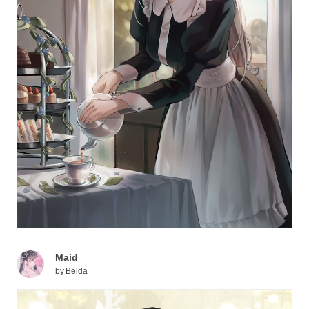
Maid
by
Belda