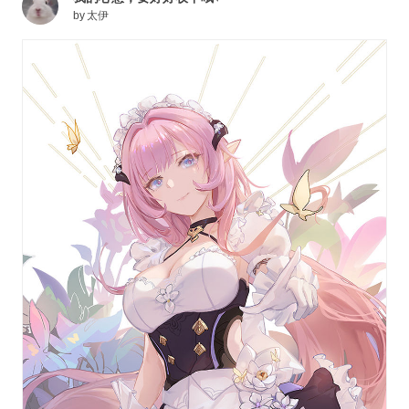
by
太伊