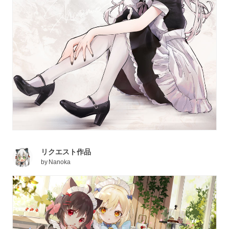
リクエスト作品
by
Nanoka