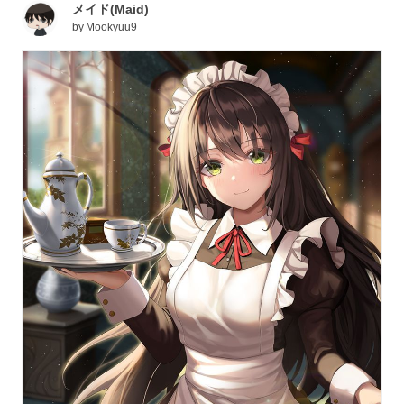
メイド(Maid)
by
Mookyuu9