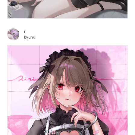
r
by
unxi