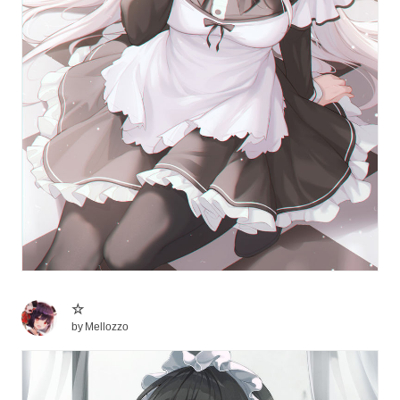
☆
by
Mellozzo