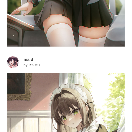
maid
by
TS9MO