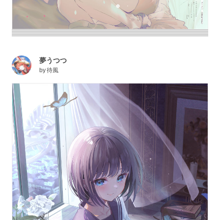
夢うつつ
by
待風