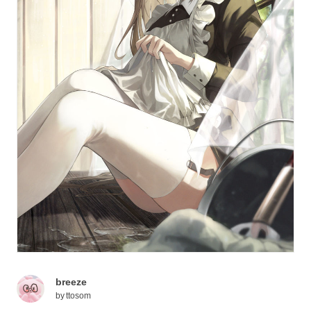
breeze
by
ttosom