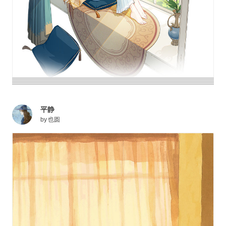
平静
by
也圆