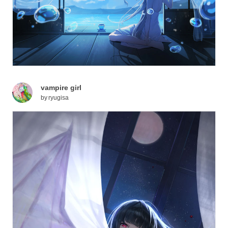
vampire girl
by
ryugisa