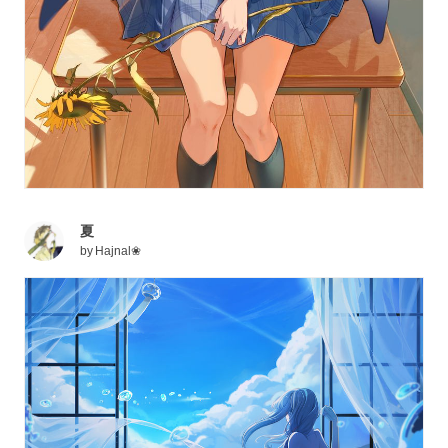
夏
by
Hajnal❀