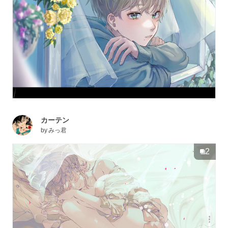
カーテン
by
みっ君
2