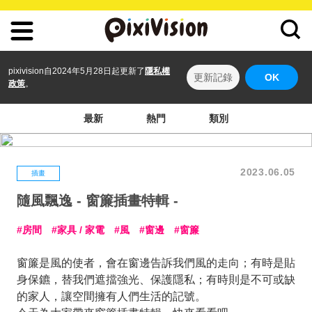
pixivision自2024年5月28日起更新了
隱私權
更新記錄
OK
政策
。
最新
熱門
類別
2023.06.05
插畫
隨風飄逸 - 窗簾插畫特輯 -
房間
家具 / 家電
風
窗邊
窗簾
窗簾是風的使者，會在窗邊告訴我們風的走向；有時是貼
身保鑣，替我們遮擋強光、保護隱私；有時則是不可或缺
的家人，讓空間擁有人們生活的記號。