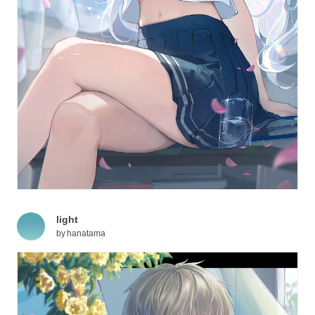
light
by
hanatama