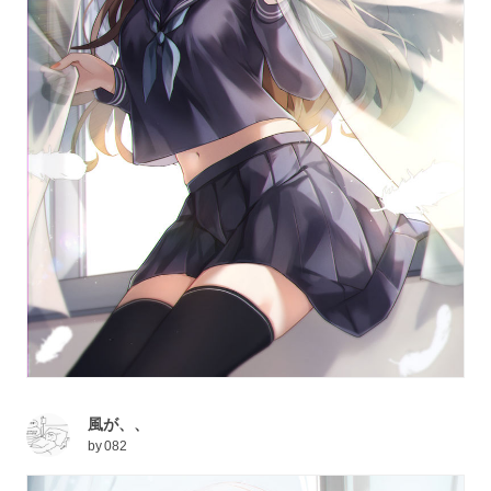
風が、、
by
082