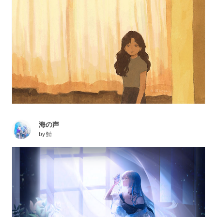
海の声
by
鯖