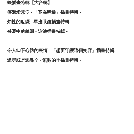
籤插畫特輯【大合輯】 -
傳遞愛意♡ - 「花在嘴邊」插畫特輯 -
知性的點綴 - 單邊眼鏡插畫特輯 -
盛夏中的綠洲 - 泳池插畫特輯 -
令人卸下心防的表情 - 「想要守護這個笑容」插畫特輯 -
追尋或是逃離？ - 無數的手插畫特輯 -
這個夏天最受歡迎的是？ - 2026年7月pixivision熱門特輯 -
悠然悠游 - 金魚插畫特輯 -
繽紛吸睛♡ - 熱帶水果飲品插畫特輯 -
分享
發佈
分享至LINE
點綴唇邊 - 美人痣插畫特輯 -
那些年的回憶 - 充滿青春氣息的插畫特輯 -
每天都要認真刷！ - 刷牙插畫特輯 -
隨風搖曳 - 馬尾插畫特輯 -