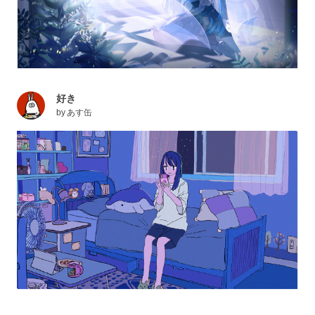
好き
by
あす缶