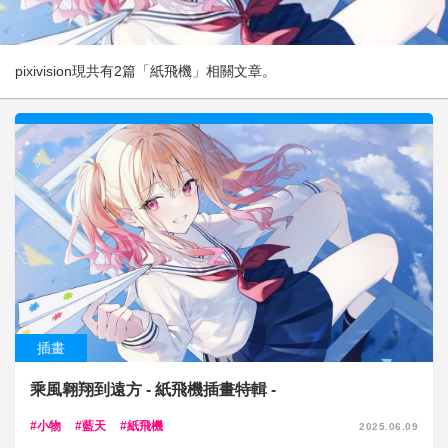
pixivision現共有2篇「紙飛機」相關文章。
插畫
乘風翱翔到遠方 - 紙飛機插畫特輯 -
小物
藍天
紙飛機
2025.06.09