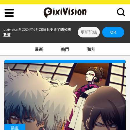
pixivision自2024年5月28日起更新了
隱私權
更新記錄
OK
政策
。
最新
熱門
類別
插畫