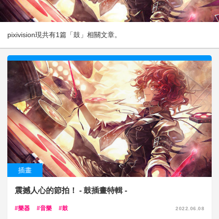
pixivision現共有1篇「鼓」相關文章。
插畫
震撼人心的節拍！ - 鼓插畫特輯 -
樂器
音樂
鼓
2022.06.08