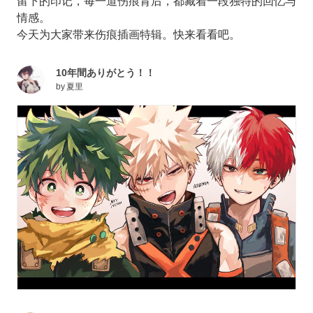
留下的印记，每一道伤痕背后，都藏着一段独特的回忆与
情感。
今天为大家带来伤痕插画特辑。快来看看吧。
10年間ありがとう！！
by
夏里