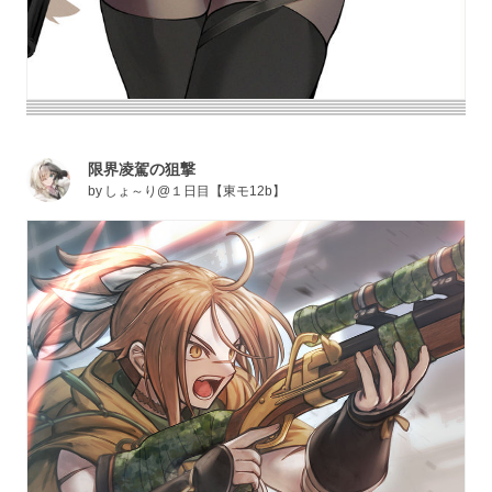
限界凌駕の狙撃
by
しょ～り@１日目【東モ12b】