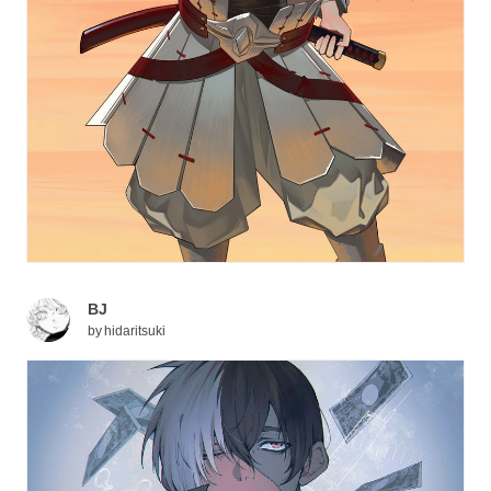
BJ
by
hidaritsuki