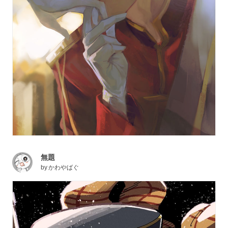
無題
by
かわやばぐ