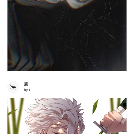
風
by
ｹ