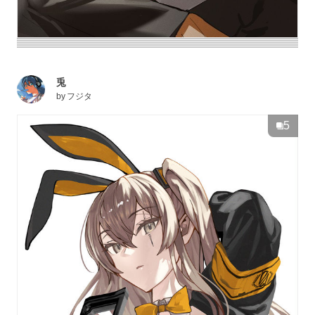
兎
by
フジタ
5