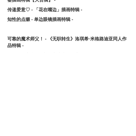
传递爱意♡ - 「花在嘴边」插画特辑 -
知性的点缀 - 单边眼镜插画特辑 -
可靠的魔术师父！ - 《无职转生》洛琪希·米格路迪亚同人作
品特辑 -
令人卸下心防 - 「想要守护这个笑容」插画特辑 -
是敌是友？ - 无数的手插画特辑 -
夏日人气王！ - 2026年7月pixivision热门特辑 -
悠然游弋 - 金鱼插画特辑 -
缤纷吸睛♡ - 水果饮品插画特辑 -
点缀唇边 - 美人痣插画特辑 -
欢乐时光 - 充满青春气息的插画特辑 -
每日好习惯！ - 刷牙插画特辑 -
随风摇曳 - 马尾辫插画特辑 -