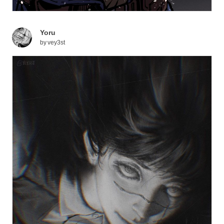
Yoru
by
vey3st