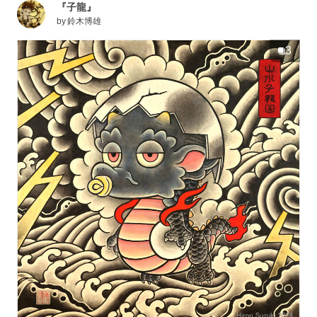
『子龍』
by
鈴木博雄
3