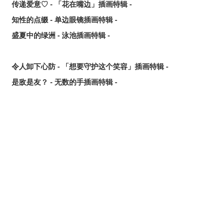
传递爱意♡ - 「花在嘴边」插画特辑 -
知性的点缀 - 单边眼镜插画特辑 -
盛夏中的绿洲 - 泳池插画特辑 -
令人卸下心防 - 「想要守护这个笑容」插画特辑 -
是敌是友？ - 无数的手插画特辑 -
夏日人气王！ - 2026年7月pixivision热门特辑 -
悠然游弋 - 金鱼插画特辑 -
缤纷吸睛♡ - 水果饮品插画特辑 -
点缀唇边 - 美人痣插画特辑 -
欢乐时光 - 充满青春气息的插画特辑 -
每日好习惯！ - 刷牙插画特辑 -
随风摇曳 - 马尾辫插画特辑 -
划破夜空的光芒 - 流星插画特辑 -