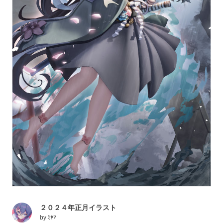
２０２４年正月イラスト
by
ﾐﾔﾏ