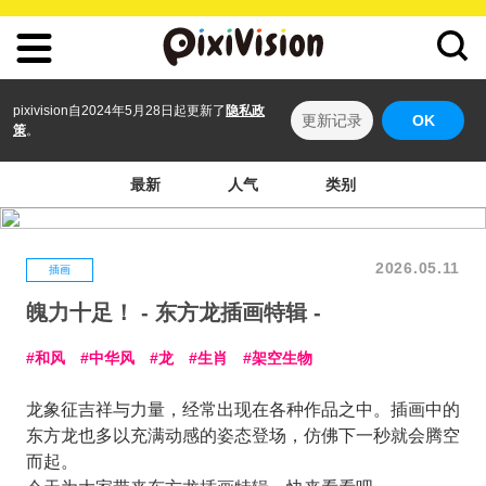
pixivision自2024年5月28日起更新了
隐私政
更新记录
OK
策
。
最新
人气
类别
2026.05.11
插画
魄力十足！ - 东方龙插画特辑 -
和风
中华风
龙
生肖
架空生物
龙象征吉祥与力量，经常出现在各种作品之中。插画中的
东方龙也多以充满动感的姿态登场，仿佛下一秒就会腾空
而起。