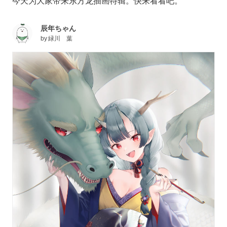
今天为大家带来东方龙插画特辑。快来看看吧。
辰年ちゃん
by
緑川 葉