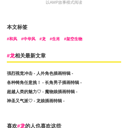
以AMP故事模式阅读
本文标签
和风
中华风
龙
生肖
架空生物
龙
相关最新文章
强烈视觉冲击 - 人外角色插画特辑 -
各种犄角任意挑！ - 长角男子插画特辑 -
超越人类的魅力♡ - 魔物娘插画特辑 -
神圣又气派♡ - 龙娘插画特辑 -
喜欢
龙
的人也喜欢这些