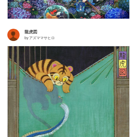
龍虎図
by
アズママサヒロ