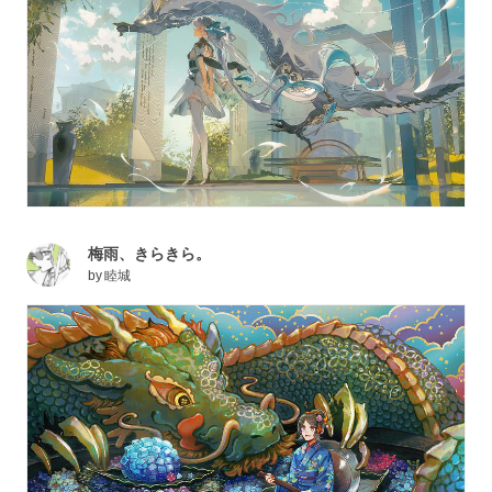
梅雨、きらきら。
by
睦城