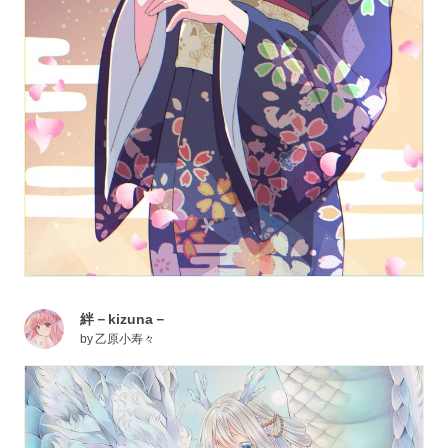
絆－kizuna－
by
乙原小寿々