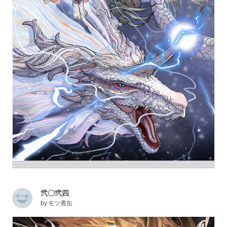
弐〇弐四
by
モツ煮缶