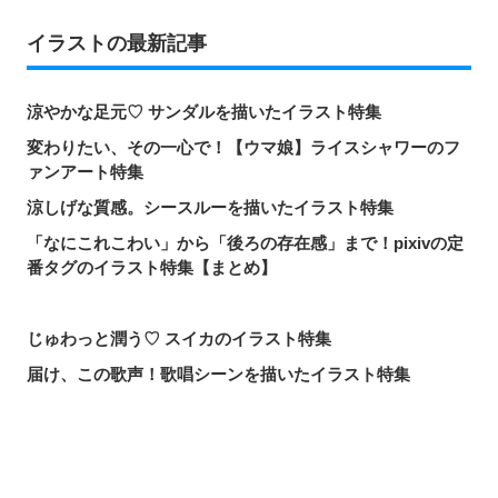
イラストの最新記事
涼やかな足元♡ サンダルを描いたイラスト特集
変わりたい、その一心で！【ウマ娘】ライスシャワーのフ
ァンアート特集
涼しげな質感。シースルーを描いたイラスト特集
「なにこれこわい」から「後ろの存在感」まで！pixivの定
番タグのイラスト特集【まとめ】
じゅわっと潤う♡ スイカのイラスト特集
届け、この歌声！歌唱シーンを描いたイラスト特集
頼れる魔術の師匠！【無職転生】ロキシー・ミグルディア
のファンアート特集
心ほどける笑顔。「守りたい、この笑顔」のイラスト特集
シェアする
投稿する
LINEで送る