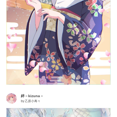
絆－kizuna－
by
乙原小寿々