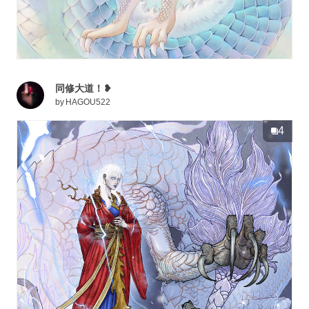
同修大道！❥
by
HAGOU522
4