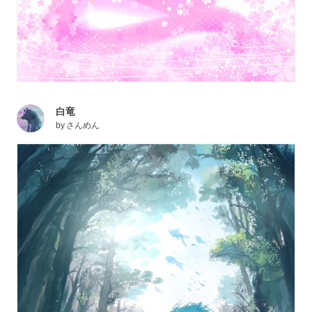
白竜
by
さんめん