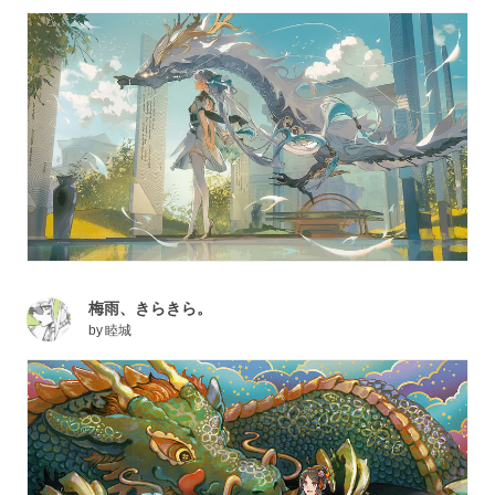
梅雨、きらきら。
by
睦城