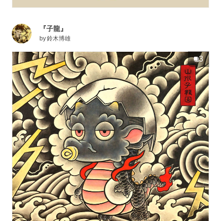
『子龍』
by
鈴木博雄
3