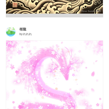
桜龍
by
れれれ