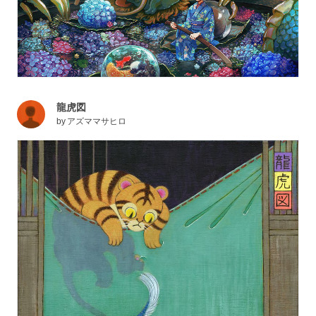
龍虎図
by
アズママサヒロ