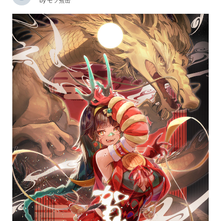
by
モツ煮缶