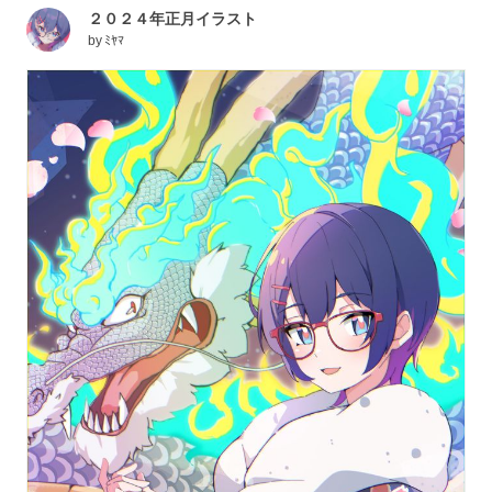
２０２４年正月イラスト
by
ﾐﾔﾏ