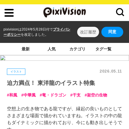
pixivisionは2024年5月28日付で
プライバシ
同意
改訂履歴
ーポリシー
を改定しました。
最新
人気
カテゴリ
タグ一覧
2026.05.11
イラスト
迫力満点！ 東洋龍のイラスト特集
和風
中華風
竜・ドラゴン
干支
架空の生物
空想上の生き物である龍ですが、縁起の良いものとして
さまざまな場面で描かれていますね。イラストの中の龍
もダイナミックに描かれており、今にも動き出しそうで