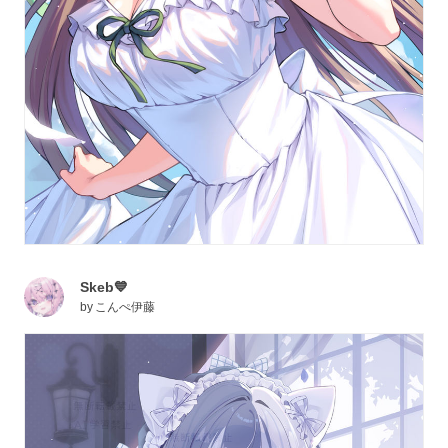
Skeb💙
by
こんぺ伊藤