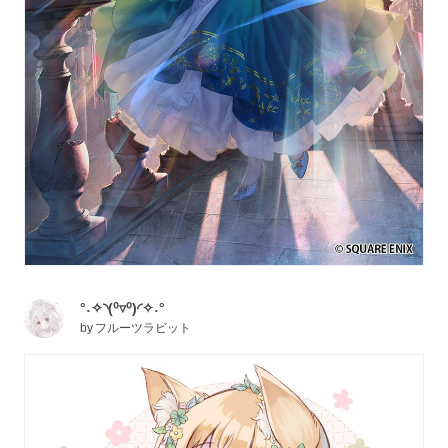
°˖✧◝(⁰▿⁰)◜✧˖°
by
フルーツラビット