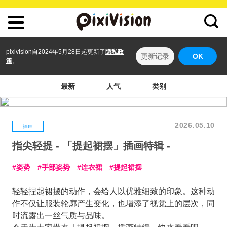
pixivision自2024年5月28日起更新了
隐私政
更新记录
OK
策
。
最新
人气
类别
2026.05.10
插画
指尖轻提 - 「提起裙摆」插画特辑 -
姿势
手部姿势
连衣裙
提起裙摆
轻轻捏起裙摆的动作，会给人以优雅细致的印象。这种动
作不仅让服装轮廓产生变化，也增添了视觉上的层次，同
时流露出一丝气质与品味。