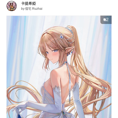
卡提希婭
by
儒宅 Ruzhai
2