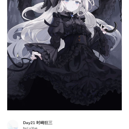
Day21 时崎狂三
by
LuYue