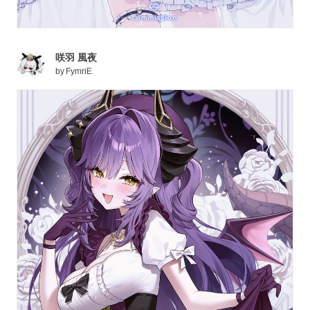
咲羽 風夜
by
FymriE