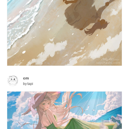
cm
by
tapi