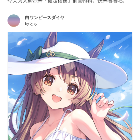
今天为大家带来「提起裙摆」插画特辑。快来看看吧。
白ワンピースダイヤ
by
とも