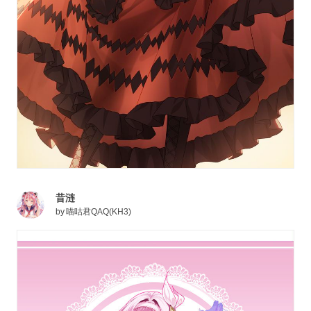
昔涟
by
喵咕君QAQ(KH3)