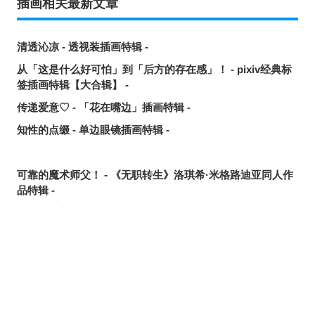
插画相关最新文章
清透沁凉 - 透视装插画特辑 -
从「这是什么好可怕」到「后方的存在感」！ - pixiv经典标
签插画特辑【大合辑】 -
传递爱意♡ - 「花在嘴边」插画特辑 -
知性的点缀 - 单边眼镜插画特辑 -
可靠的魔术师父！ - 《无职转生》洛琪希·米格路迪亚同人作
品特辑 -
令人卸下心防 - 「想要守护这个笑容」插画特辑 -
是敌是友？ - 无数的手插画特辑 -
夏日人气王！ - 2026年7月pixivision热门特辑 -
悠然游弋 - 金鱼插画特辑 -
缤纷吸睛♡ - 水果饮品插画特辑 -