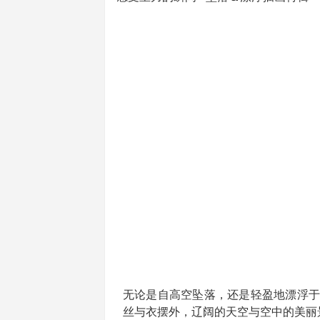
无论是自高空坠落，还是轻盈地漂浮于
丝与衣摆外，辽阔的天空与空中的美丽