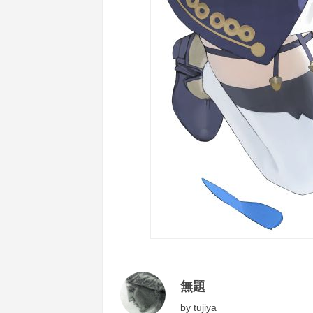
無題
by
tujiya