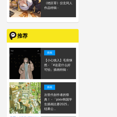
《绝区零》仪玄同人
作品特辑 -
推荐
插画
【小心慎入】毛骨悚
然 - 「#这是什么好
可怕」插画特辑 -
插画
次世代创作者的祭
典！ - 「pixiv韩国学
生插画比赛2025」
结果公...