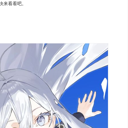
快来看看吧。