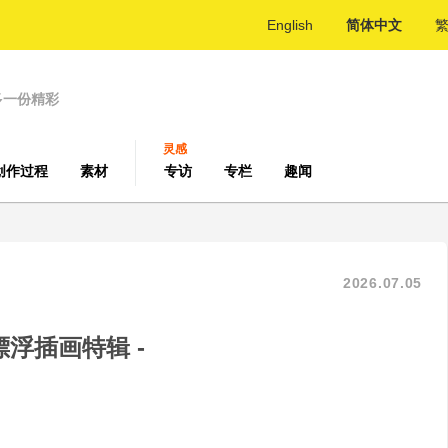
English
简体中文
多一份精彩
灵感
创作过程
素材
专访
专栏
趣闻
2026.07.05
漂浮插画特辑 -