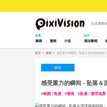
生活需要
欣赏
创作
插画
漫画
小说
画法教程
首页
插画
感受重力的瞬间 - 坠落＆漂浮插画特辑 -
插画
感受重力的瞬间 - 坠落＆
构图 / 角度
俯角
坠落 / 漂浮场景