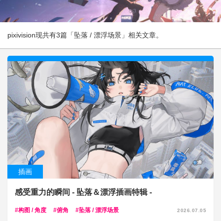
pixivision现共有3篇「坠落 / 漂浮场景」相关文章。
插画
感受重力的瞬间 - 坠落＆漂浮插画特辑 -
构图 / 角度
俯角
坠落 / 漂浮场景
2026.07.05