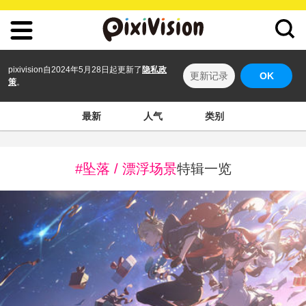
pixivision自2024年5月28日起更新了
隐私政
更新记录
OK
策
。
最新
人气
类别
#坠落 / 漂浮场景
特辑一览