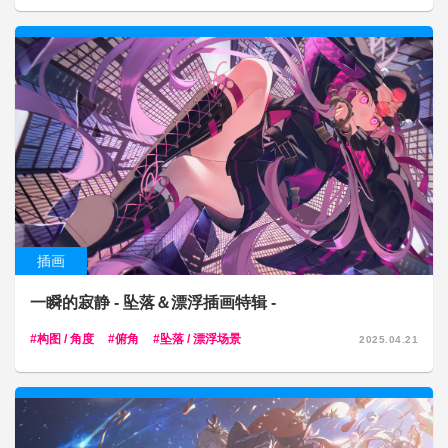
插画
一瞬的寂静 - 坠落＆漂浮插画特辑 -
构图 / 角度
俯角
坠落 / 漂浮场景
2025.04.21