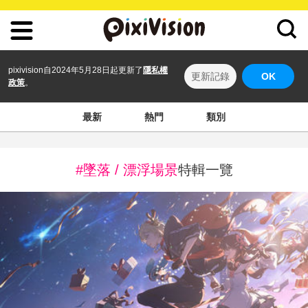
pixivision自2024年5月28日起更新了
隱私權
更新記錄
OK
政策
。
最新
熱門
類別
#墜落 / 漂浮場景
特輯一覽