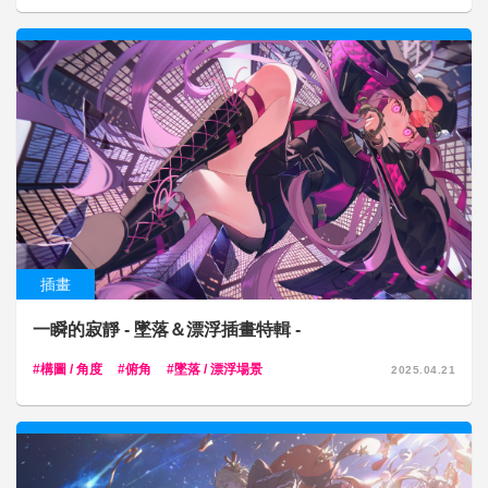
插畫
一瞬的寂靜 - 墜落＆漂浮插畫特輯 -
構圖 / 角度
俯角
墜落 / 漂浮場景
2025.04.21