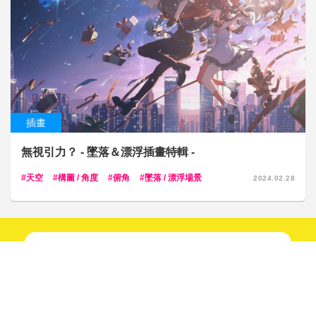
插畫
無視引力？ - 墜落＆漂浮插畫特輯 -
天空
構圖 / 角度
俯角
墜落 / 漂浮場景
2024.02.28
新鮮趣聞不間斷！
快來關注我們吧！
追蹤！