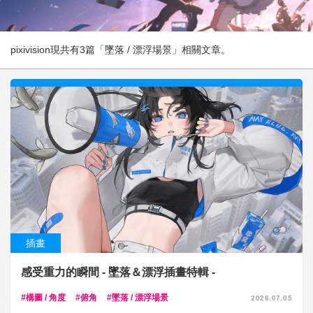
pixivision現共有3篇「墜落 / 漂浮場景」相關文章。
插畫
感受重力的瞬間 - 墜落＆漂浮插畫特輯 -
構圖 / 角度
俯角
墜落 / 漂浮場景
2026.07.05