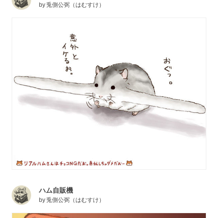
by
兎側公弼（はむすけ）
ハム自販機
by
兎側公弼（はむすけ）