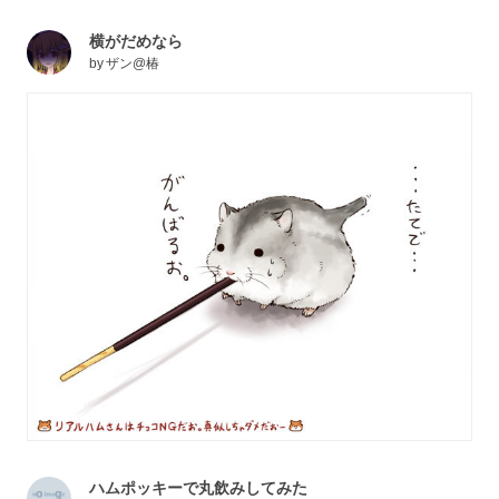
横がだめなら
by
ザン@椿
ハムポッキーで丸飲みしてみた