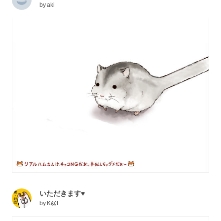
by
aki
いただきます♥
by
K@I