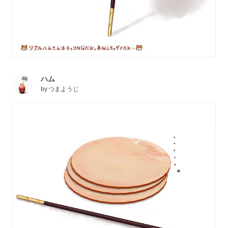
ハム
by
つまようじ