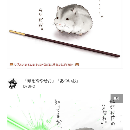
「頭を冷やせお」「あついお」
by
SHO
4