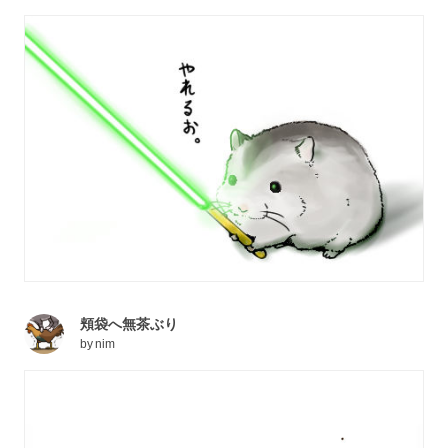
頬袋へ無茶ぶり
by
nim