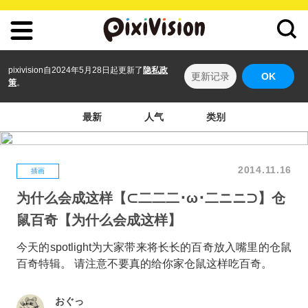
pixivision自2024年5月28日起更新了
隐私政
更新记录
OK
策
。
最新
人气
类别
2014.11.16
插画
为什么会成这样【⊂二二二･ω･二ニニ⊃】仓
鼠百奇【为什么会成这样】
今天的spotlight为大家带来将长长的百奇放入嘴里的仓鼠
百奇特辑。 请注意不要真的给你家仓鼠这样吃百奇。
おぐっ