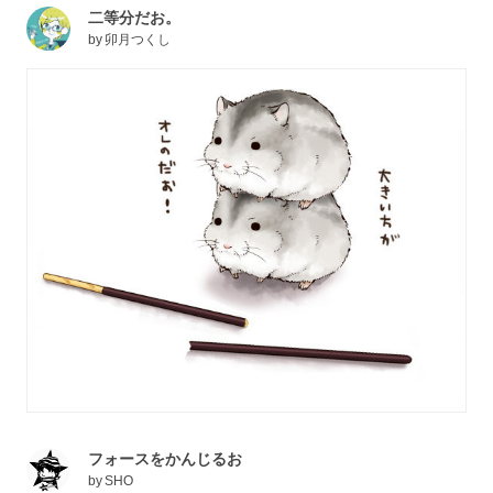
二等分だお。
by
卯月つくし
フォースをかんじるお
by
SHO