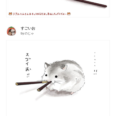
すごいお
by
のじゃ