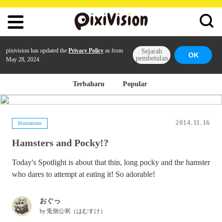
pixivision has updated the
Privacy Policy
as from
Sejarah
OK
pembetulan
May 28, 2024.
Terbaharu
Popular
2014.11.16
Illustrations
Hamsters and Pocky!?
Today's Spotlight is about that thin, long pocky and the hamster
who dares to attempt at eating it! So adorable!
おぐっ
by
兎側公弼（はむすけ）