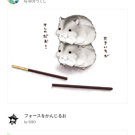
by
卯月つくし
フォースをかんじるお
by
SHO