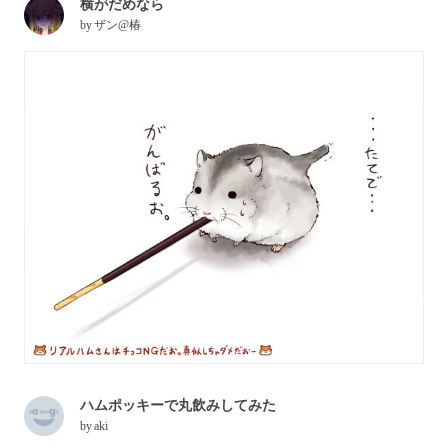
横がだめなら
by
ザン@椿
ハムポッキーで丸飲みしてみた
by
aki