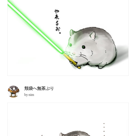
頬袋へ無茶ぶり
by
nim