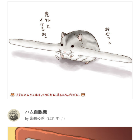
ハム自販機
by
兎側公弼（はむすけ）