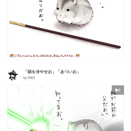
「頭を冷やせお」「あついお」
by
SHO
4