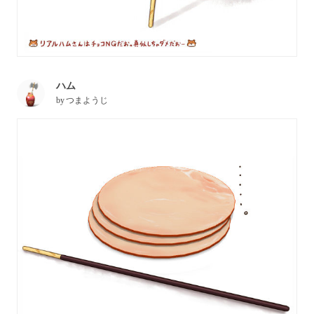
ハム
by
つまようじ