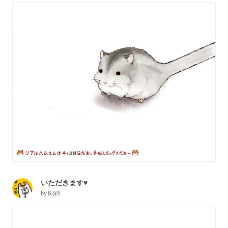
いただきます♥
by
K@I