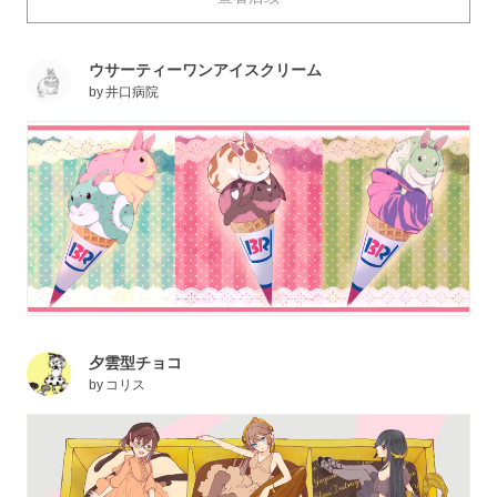
今天，就为大家送上令人忍不住一拍大腿说出“多少钱都
买（言い値で買おう）”这种话的插画作品特辑。快来看
ウサーティーワンアイスクリーム
看吧。
by
井口病院
夕雲型チョコ
by
コリス