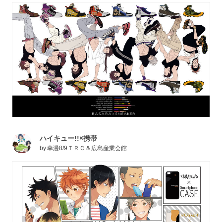
ハイキュー!!×携帯
by
幸漫8/9ＴＲＣ＆広島産業会館