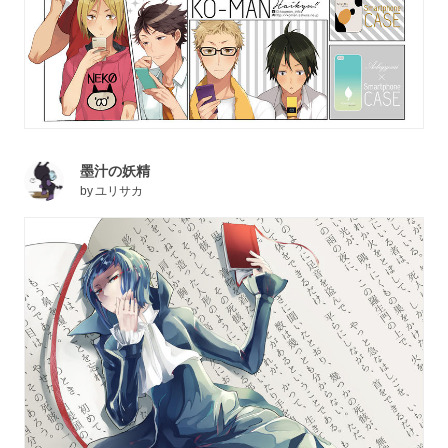
墨汁の妖精
by
ユリサカ