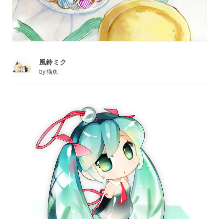
風鈴ミク
by
猫魚