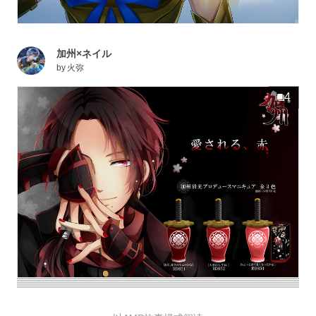
加州×ネイル
by
火弥
4