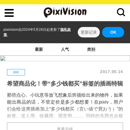
pixivision自2024年5月28日起更新了
隐私政
更新记录
OK
策
。
最新
人气
类别
2017.05.14
插画
希望商品化！带“多少钱都买”标签的插画特辑
那些点心、小玩意等放飞想象后所描绘出来的物件，如果
能出商品的话，不管定价是多少都想要！在pixiv，用户
们会给这类插画加上“多少钱都买（言い値で買おう）”的
标签。送人用、收藏用、观赏用……。同样的东西也会被
描绘成各种类型，会激发人们想要网罗所有种类的收集本
查看后续
性呢。