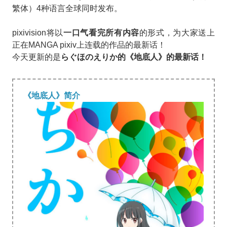
繁体）4种语言全球同时发布。
pixivision将以
一口气看完所有内容
的形式，为大家送上
正在MANGA pixiv上连载的作品的最新话！
今天更新的是
らぐほのえりか的《地底人》的最新话！
《地底人》简介