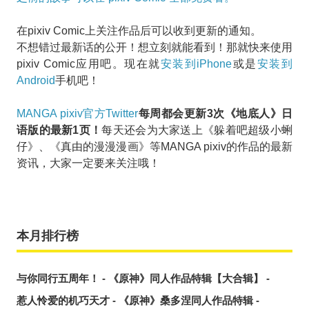
在pixiv Comic上关注作品后可以收到更新的通知。
不想错过最新话的公开！想立刻就能看到！那就快来使用
pixiv Comic应用吧。现在就
安装到iPhone
或是
安装到
Android
手机吧！
MANGA pixiv官方Twitter
每周都会更新3次《地底人》日
语版的最新1页！
每天还会为大家送上《躲着吧超级小蜊
仔》、《真由的漫漫漫画》等MANGA pixiv的作品的最新
资讯，大家一定要来关注哦！
本月排行榜
与你同行五周年！ - 《原神》同人作品特辑【大合辑】 -
惹人怜爱的机巧天才 - 《原神》桑多涅同人作品特辑 -