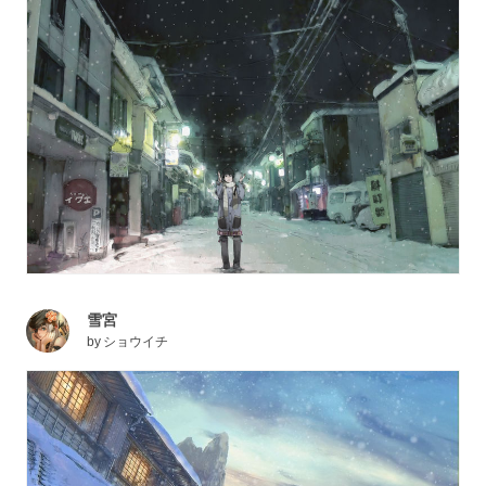
雪宮
by
ショウイチ