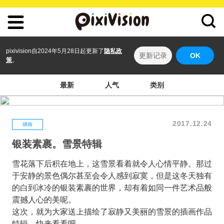
pixivision自2024年5月28日起更新了
隐私政
更新记录
OK
策
。
最新
人气
类别
2017.12.24
插画
银装素裹。雪景特辑
雪花落下后积在地上，这雪景看着就令人心情平静。那过
于安静的景色偶尔甚至会令人感到寂寞，但是这冬天独有
的白到冰冷的银装素裹的世界，却有着如同一件艺术品般
震撼人心的美呢。
这次，就为大家送上描绘了寂静又美丽的雪景的插画作品
特辑。快来看看吧。