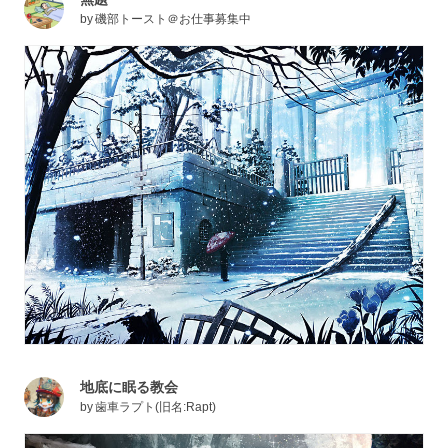
by
磯部トースト＠お仕事募集中
地底に眠る教会
by
歯車ラプト(旧名:Rapt)