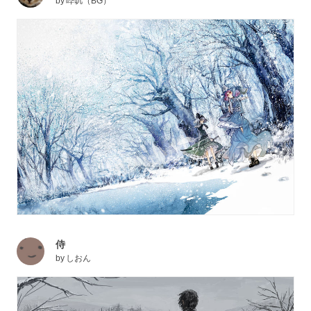
by
哔叽（BG）
侍
by
しおん