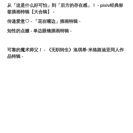
从「这是什么好可怕」到「后方的存在感」！ - pixiv经典标
签插画特辑【大合辑】 -
传递爱意♡ - 「花在嘴边」插画特辑 -
知性的点缀 - 单边眼镜插画特辑 -
可靠的魔术师父！ - 《无职转生》洛琪希·米格路迪亚同人作
品特辑 -
令人卸下心防 - 「想要守护这个笑容」插画特辑 -
是敌是友？ - 无数的手插画特辑 -
夏日人气王！ - 2026年7月pixivision热门特辑 -
悠然游弋 - 金鱼插画特辑 -
缤纷吸睛♡ - 水果饮品插画特辑 -
点缀唇边 - 美人痣插画特辑 -
欢乐时光 - 充满青春气息的插画特辑 -
每日好习惯！ - 刷牙插画特辑 -