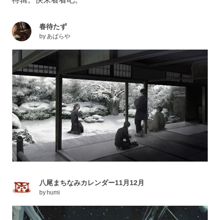
春待たず
by
あばらや
八尾まちなみカレンダー11月12月
by
humi