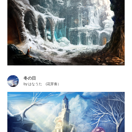
冬の日
by
はなうた (花芽奏）