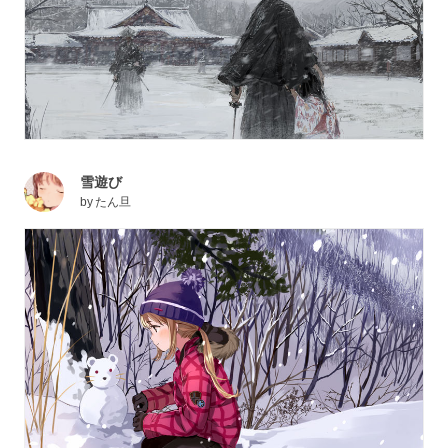
雪遊び
by
たん旦