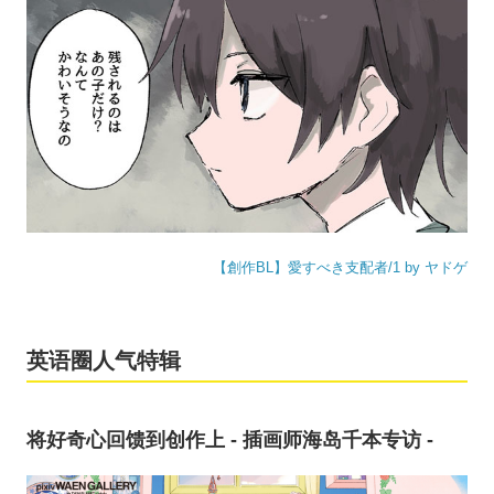
【創作BL】愛すべき支配者/1 by ヤドゲ
英语圈人气特辑
将好奇心回馈到创作上 - 插画师海岛千本专访 -