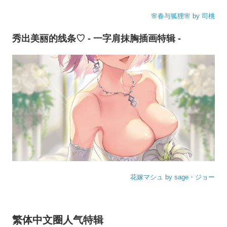
🌸春与狐狸🌸 by 司桃
秀出美丽的线条♡ - 一字肩抹胸插画特辑 -
花嫁マシュ by sage・ジョー
繁体中文圈人气特辑