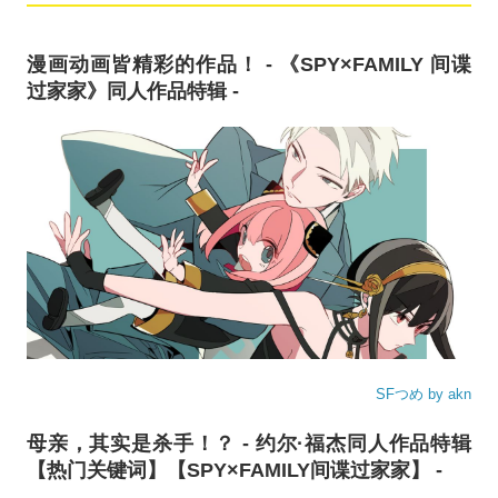
漫画动画皆精彩的作品！ - 《SPY×FAMILY 间谍
过家家》同人作品特辑 -
SFつめ by akn
母亲，其实是杀手！？ - 约尔·福杰同人作品特辑
【热门关键词】【SPY×FAMILY间谍过家家】 -