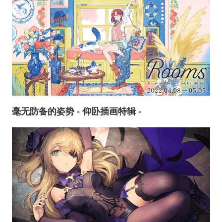
毫无防备的姿势 - 仰卧插画特辑 -