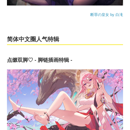
断罪の皇女 by 白滝
简体中文圈人气特辑
点缀双脚♡ - 脚链插画特辑 -