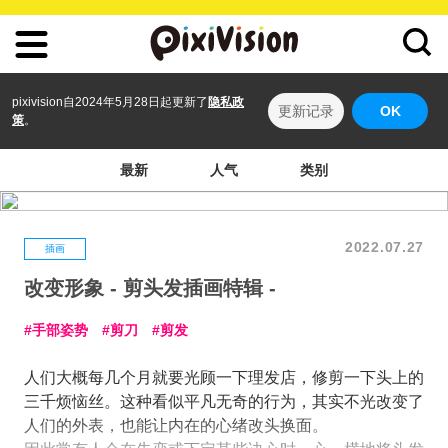
pixivision自2024年5月28日起更新了
隐私政
更新记录
OK
策
。
最新
人气
类别
2022.07.27
插画
改变形象 - 剪头发插画特辑 -
手部姿势
剪刀
剪发
人们大概每几个月就要光顾一下理发店，修剪一下头上的
三千烦恼丝。这种看似平凡无奇的行为，其实不光改变了
人们的外表，也能让内在的心绪改头换面。