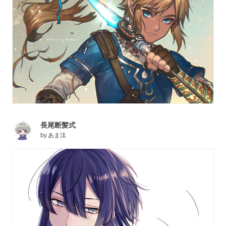
長尾断髪式
by
あま汰