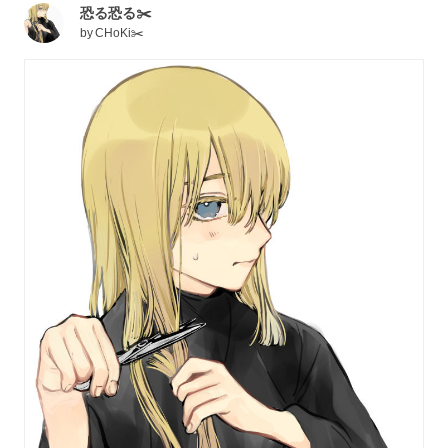
恐る恐る✂️
by
CHoKi✂️