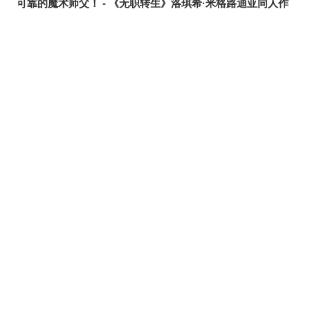
可靠的魔术师父！ - 《无职转生》洛琪希·米格路迪亚同人作
品特辑 -
令人卸下心防 - 「想要守护这个笑容」插画特辑 -
是敌是友？ - 无数的手插画特辑 -
夏日人气王！ - 2026年7月pixivision热门特辑 -
悠然游弋 - 金鱼插画特辑 -
缤纷吸睛♡ - 水果饮品插画特辑 -
点缀唇边 - 美人痣插画特辑 -
欢乐时光 - 充满青春气息的插画特辑 -
每日好习惯！ - 刷牙插画特辑 -
随风摇曳 - 马尾辫插画特辑 -
划破夜空的光芒 - 流星插画特辑 -
氛围满点♡ - 夜间泳池插画特辑 -
想要夏日创作灵感？ 看看这篇吧！- 泳装、比基尼插画特辑