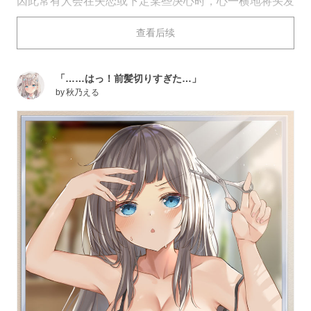
因此常有人会在失恋或下定某些决心时，心一横地将头发
剪短，或是彻头彻尾地改变造型，从里到外地宣示自己将
查看后续
与昨天大有不同。
今天为大家带来剪头发插画特辑。快来看看吧。
「……はっ！前髪切りすぎた…」
by
秋乃える