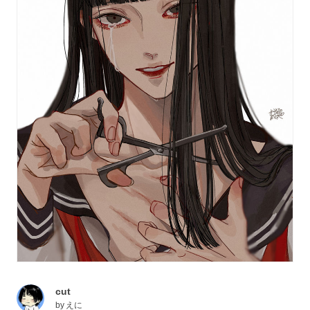
cut
by
えに